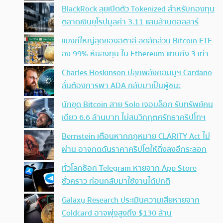
BlackRock ลุยเปิดตัว Tokenized สำหรับกองทุน
ตลาดเงินยุโรปมูลค่า 3.11 แสนล้านดอลลาร์
แบงก์ใหญ่สุดของอิตาลี ลดสัดส่วน Bitcoin ETF
ลง 99% หันลงทุน ใน Ethereum แทนถึง 3 เท่า
Charles Hoskinson ปลุกพลังคอมมูฯ Cardano
ลั่นต้องการพา ADA กลับมาเป็นผู้ชนะ
นักขุด Bitcoin สาย Solo เจอบล็อก รับทรัพย์คน
เดียว 6.6 ล้านบาท ไม่สนวิกฤตศรัทธาคริปโทฯ
Bernstein เตือนหากกฎหมาย CLARITY Act ไม่
ผ่าน อาจกดดันราคาคริปโตให้ดิ่งลงอีกระลอก
ทั่วโลกช็อก Telegram หายจาก App Store
ชั่วคราว ก่อนกลับมาใช้งานได้ปกติ
Galaxy Research ประเมินความเสียหายจาก
Coldcard อาจพุ่งสูงถึง $130 ล้าน