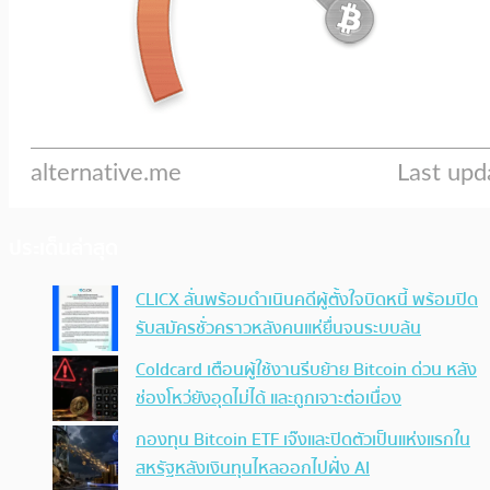
ประเด็นล่าสุด
CLICX ลั่นพร้อมดำเนินคดีผู้ตั้งใจบิดหนี้ พร้อมปิด
รับสมัครชั่วคราวหลังคนแห่ยื่นจนระบบล้น
Coldcard เตือนผู้ใช้งานรีบย้าย Bitcoin ด่วน หลัง
ช่องโหว่ยังอุดไม่ได้ และถูกเจาะต่อเนื่อง
กองทุน Bitcoin ETF เจ๊งและปิดตัวเป็นแห่งแรกใน
สหรัฐหลังเงินทุนไหลออกไปฝั่ง AI