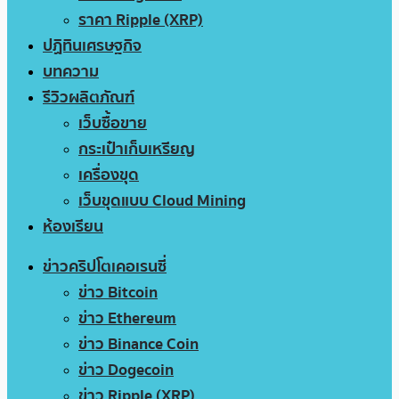
ราคา Ripple (XRP)
ปฏิทินเศรษฐกิจ
บทความ
รีวิวผลิตภัณฑ์
เว็บซื้อขาย
กระเป๋าเก็บเหรียญ
เครื่องขุด
เว็บขุดแบบ Cloud Mining
ห้องเรียน
ข่าวคริปโตเคอเรนซี่
ข่าว Bitcoin
ข่าว Ethereum
ข่าว Binance Coin
ข่าว Dogecoin
ข่าว Ripple (XRP)