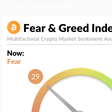
สภาวะตลาด (ความกลัว vs ความโลภ)