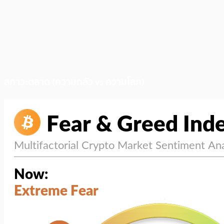
สภาวะตลาด (ความกลัว vs ความโลภ)