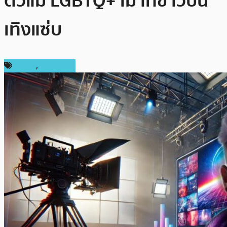
ตัวแม่ LGBTQ+ เม้าท์ข่าวบัน
เทิงแซ่บ
ข่าว AI
,
ในประเทศ