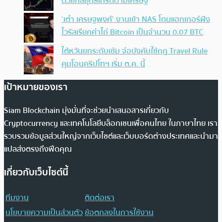
ด้วยกลยุทธ์เทรดตามเศรษฐี
‘เต๋า เศรษฐพงศ์’ งานเข้า NAS โดนแฮกเกอร์ฝัง
ไวรัสเรียกค่าไถ่ Bitcoin เป็นจำนวน 0.07 BTC
ไต้หวันยกระดับเข้ม จ่อบังคับใช้กฏ Travel Rule
คุมโอนคริปโทฯ เริ่ม ต.ค. นี้
เป้าหมายของเรา
Siam Blockchain มุ่งมั่นที่จะช่วยนำเสนอสารเกี่ยวกับ
Cryptocurrency และเทคโนโลยีบล็อกเชนเพื่อคนไทย ในภาษาไทย เรา
รวบรวมข้อมูลส่วนใหญ่จากเว็บไซต์และเว็บบอร์ดต่างประเทศและนำมา
แปลส่งตรงถึงฟีดคุณ
เกี่ยวกับเว็บไซต์นี้
ทีมงาน
ติดต่อเรา
นโยบายความเป็นส่วนตัว
ข้อตกลงในการใช้งาน