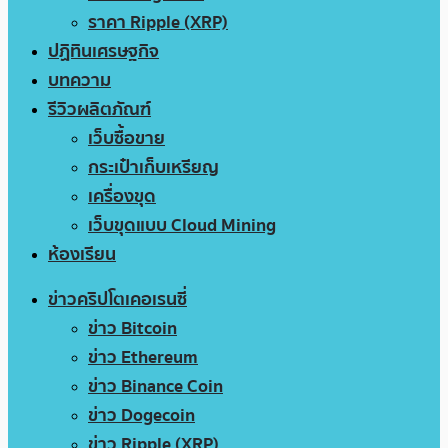
ราคา Ripple (XRP)
ปฏิทินเศรษฐกิจ
บทความ
รีวิวผลิตภัณฑ์
เว็บซื้อขาย
กระเป๋าเก็บเหรียญ
เครื่องขุด
เว็บขุดแบบ Cloud Mining
ห้องเรียน
ข่าวคริปโตเคอเรนซี่
ข่าว Bitcoin
ข่าว Ethereum
ข่าว Binance Coin
ข่าว Dogecoin
ข่าว Ripple (XRP)