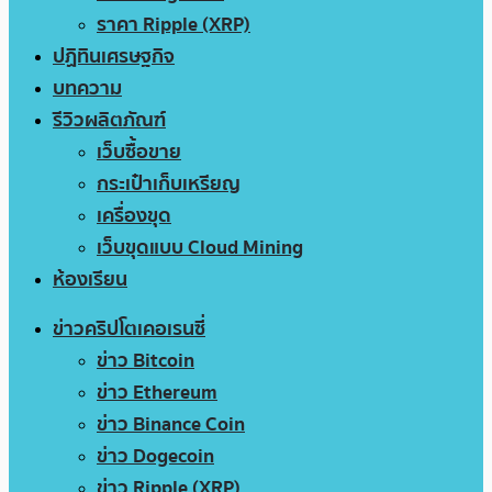
ราคา Ripple (XRP)
ปฏิทินเศรษฐกิจ
บทความ
รีวิวผลิตภัณฑ์
เว็บซื้อขาย
กระเป๋าเก็บเหรียญ
เครื่องขุด
เว็บขุดแบบ Cloud Mining
ห้องเรียน
ข่าวคริปโตเคอเรนซี่
ข่าว Bitcoin
ข่าว Ethereum
ข่าว Binance Coin
ข่าว Dogecoin
ข่าว Ripple (XRP)