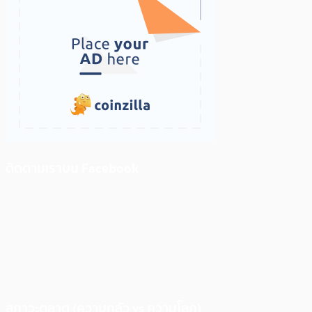
ติดตามเราบน Facebook
สภาวะตลาด (ความกลัว vs ความโลภ)