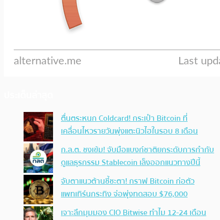
ประเด็นล่าสุด
ตื่นตระหนก Coldcard! กระเป๋า Bitcoin ที่
เคลื่อนไหวรายวันพุ่งแตะนิวไฮในรอบ 8 เดือน
ก.ล.ต. ชงเข้ม! จับมือแบงก์ชาติยกระดับการกำกับ
ดูแลธุรกรรม Stablecoin เล็งออกแนวทางปีนี้
จับตาแนวต้านชี้ชะตา! กราฟ Bitcoin ก่อตัว
แพทเทิร์นกระทิง จ่อพุ่งทดสอบ $76,000
เจาะลึกมุมมอง CIO Bitwise ทำไม 12-24 เดือน