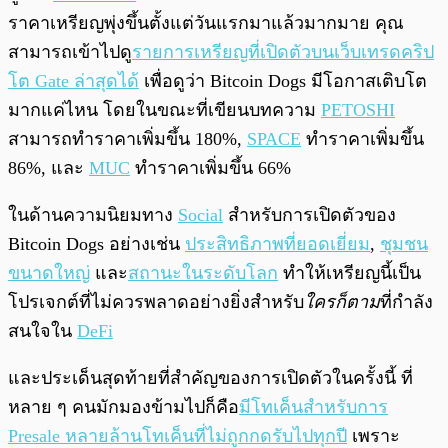
ราคาเหรียญพุ่งขึ้นตั้งแต่วันแรกมาแล้วมากมาย คุณ
สามารถเข้าไปดู
รายการเหรียญที่เปิดตัวบนเว็บเทรดคริป
โต Gate ล่าสุดได้
เพื่อดูว่า Bitcoin Dogs มีโอกาสเติบโต
มากแค่ไหน โดยในขณะที่เขียนบทความ
PETOSHI
สามารถทำราคาเพิ่มขึ้น 180%,
SPACE
ทำราคาเพิ่มขึ้น
86%, และ
MUC
ทำราคาเพิ่มขึ้น 66%
ในด้านความนิยมทาง
Social
สำหรับการเปิดตัวของ
Bitcoin Dogs อย่างเช่น
ประสิทธิภาพที่ยอดเยี่ยม
,
ชุมชน
ขนาดใหญ่
และ
สถานะในระดับโลก
ทำให้เหรียญนี้เป็น
โปรเจกต์ที่ไม่ควรพลาดอย่างยิ่งสำหรับ
ใครก็ตาม
ที่กำลัง
สนใจใน
DeFi
และประเด็นสุดท้ายที่สำคัญของการเปิดตัวในครั้งนี้ ที่
หลาย ๆ คนมักมองข้ามไปก็คือ
มีโทเค็นสำหรับการ
Presale หลายล้านโทเค็นที่ไม่ถูกกดรับไปทุกปี
เพราะ