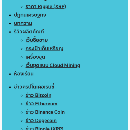
ราคา Ripple (XRP)
ปฏิทินเศรษฐกิจ
บทความ
รีวิวผลิตภัณฑ์
เว็บซื้อขาย
กระเป๋าเก็บเหรียญ
เครื่องขุด
เว็บขุดแบบ Cloud Mining
ห้องเรียน
ข่าวคริปโตเคอเรนซี่
ข่าว Bitcoin
ข่าว Ethereum
ข่าว Binance Coin
ข่าว Dogecoin
ข่าว Ripple (XRP)