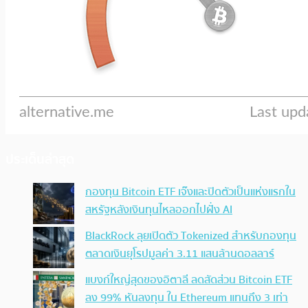
ประเด็นล่าสุด
กองทุน Bitcoin ETF เจ๊งและปิดตัวเป็นแห่งแรกใน
สหรัฐหลังเงินทุนไหลออกไปฝั่ง AI
BlackRock ลุยเปิดตัว Tokenized สำหรับกองทุน
ตลาดเงินยุโรปมูลค่า 3.11 แสนล้านดอลลาร์
แบงก์ใหญ่สุดของอิตาลี ลดสัดส่วน Bitcoin ETF
ลง 99% หันลงทุน ใน Ethereum แทนถึง 3 เท่า