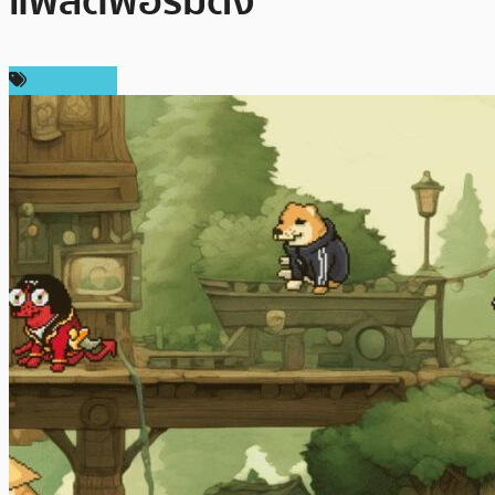
แพลตฟอร์มดัง
สปอนเซอร์