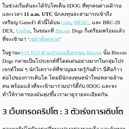
ในช่วงเริ่มต้นจะได้รับโทเค็น 0DOG ที่ทุกคนต่างเฝ้ารอ
และเวลา
11 a.m. UTC
นักลงทุนจะสามารถเข้าถึง
เหรียญ GameFi ตัวนี้ได้บน
Gate
,
MEXC
, และ BRC-20
DEX,
UniSat
, ในขณะที่
Bitcoin
Dogs ก็เตรียมพร้อมแล้ว
ที่จะเข้ามา ‘
เขย่าทั้งตลาด
’
ในฐานะ
การ ICO ตัวแรกบนบล็อกเชน Bitcoin
นั้น Bitcoin
Dogs กลายเป็นโปรเจกต์ที่โดดเด่นอย่างมากในกลุ่มโปร
เจกต์ใหม่ ๆ นักวิเคราะห์ที่ชาญฉลาดรู้กันดีว่า นี่คือก้าว
ต่อไปของการเติบโต โดยมีนักลงทุนหน้าใหม่หลายล้าน
คน พร้อมแล้วที่จะเข้ามาร่วมปาร์ตี้กับ 0DOG และจะ
ทำให้ราคาของมัน
พุ่งขึ้น
เรามาดูรายละเอียดกัน
3 เว็บเทรดคริปโต : 3 ตัวเร่งการเติบโต
ตลาดคริปโตมีการเปลี่ยนแปลงอย่างรวดเร็ว และถ้าหาก