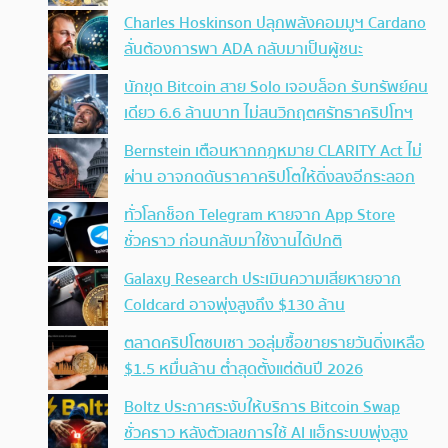
Charles Hoskinson ปลุกพลังคอมมูฯ Cardano
ลั่นต้องการพา ADA กลับมาเป็นผู้ชนะ
นักขุด Bitcoin สาย Solo เจอบล็อก รับทรัพย์คน
เดียว 6.6 ล้านบาท ไม่สนวิกฤตศรัทธาคริปโทฯ
Bernstein เตือนหากกฎหมาย CLARITY Act ไม่
ผ่าน อาจกดดันราคาคริปโตให้ดิ่งลงอีกระลอก
ทั่วโลกช็อก Telegram หายจาก App Store
ชั่วคราว ก่อนกลับมาใช้งานได้ปกติ
Galaxy Research ประเมินความเสียหายจาก
Coldcard อาจพุ่งสูงถึง $130 ล้าน
ตลาดคริปโตซบเซา วอลุ่มซื้อขายรายวันดิ่งเหลือ
$1.5 หมื่นล้าน ต่ำสุดตั้งแต่ต้นปี 2026
Boltz ประกาศระงับให้บริการ Bitcoin Swap
ชั่วคราว หลังตัวเลขการใช้ AI แฮ็กระบบพุ่งสูง