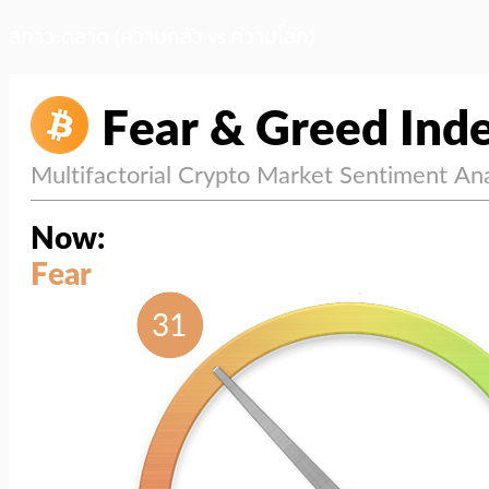
สภาวะตลาด (ความกลัว vs ความโลภ)