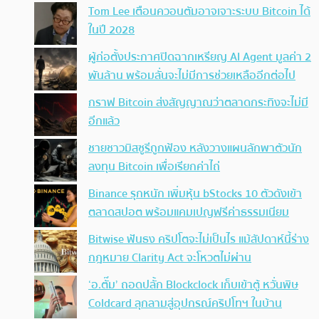
Tom Lee เตือนควอนตัมอาจเจาะระบบ Bitcoin ได้
ในปี 2028
ผู้ก่อตั้งประกาศปิดฉากเหรียญ AI Agent มูลค่า 2
พันล้าน พร้อมลั่นจะไม่มีการช่วยเหลืออีกต่อไป
กราฟ Bitcoin ส่งสัญญาณว่าตลาดกระทิงจะไม่มี
อีกแล้ว
ชายชาวมิสซูรีถูกฟ้อง หลังวางแผนลักพาตัวนัก
ลงทุน Bitcoin เพื่อเรียกค่าไถ่
Binance รุกหนัก เพิ่มหุ้น bStocks 10 ตัวดังเข้า
ตลาดสปอต พร้อมแคมเปญฟรีค่าธรรมเนียม
Bitwise ฟันธง คริปโตจะไม่เป็นไร แม้สัปดาห์นี้ร่าง
กฎหมาย Clarity Act จะโหวตไม่ผ่าน
‘อ.ตั๊ม’ ถอดปลั้ก Blockclock เก็บเข้าตู้ หวั่นพิษ
Coldcard ลุกลามสู่อุปกรณ์คริปโทฯ ในบ้าน