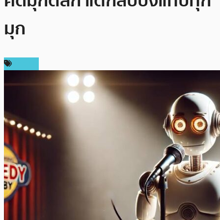
คิดมุกตลก แต่กลับบ้งแทบทุก
มุก
ข่าว AI