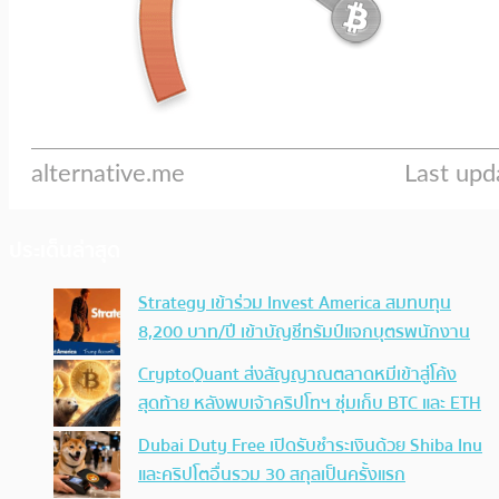
ประเด็นล่าสุด
Strategy เข้าร่วม Invest America สมทบทุน
8,200 บาท/ปี เข้าบัญชีทรัมป์แจกบุตรพนักงาน
CryptoQuant ส่งสัญญาณตลาดหมีเข้าสู่โค้ง
สุดท้าย หลังพบเจ้าคริปโทฯ ซุ่มเก็บ BTC และ ETH
Dubai Duty Free เปิดรับชำระเงินด้วย Shiba Inu
และคริปโตอื่นรวม 30 สกุลเป็นครั้งแรก