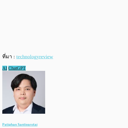
ที่มา :
technologyreview
AI
ChatGPT
Patiphan Santivarotai