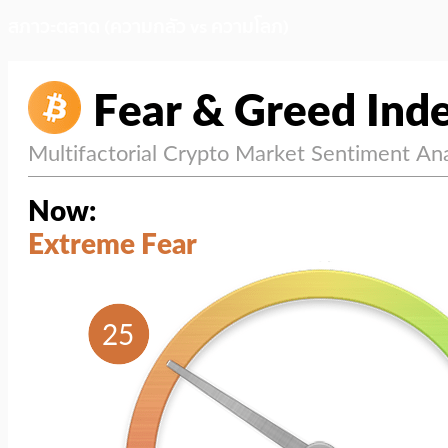
สภาวะตลาด (ความกลัว vs ความโลภ)