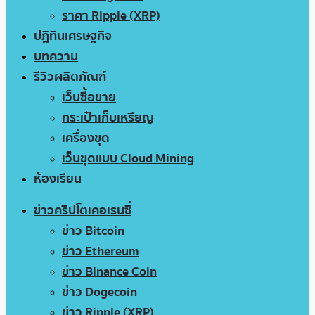
ราคา Ripple (XRP)
ปฏิทินเศรษฐกิจ
บทความ
รีวิวผลิตภัณฑ์
เว็บซื้อขาย
กระเป๋าเก็บเหรียญ
เครื่องขุด
เว็บขุดแบบ Cloud Mining
ห้องเรียน
ข่าวคริปโตเคอเรนซี่
ข่าว Bitcoin
ข่าว Ethereum
ข่าว Binance Coin
ข่าว Dogecoin
ข่าว Ripple (XRP)