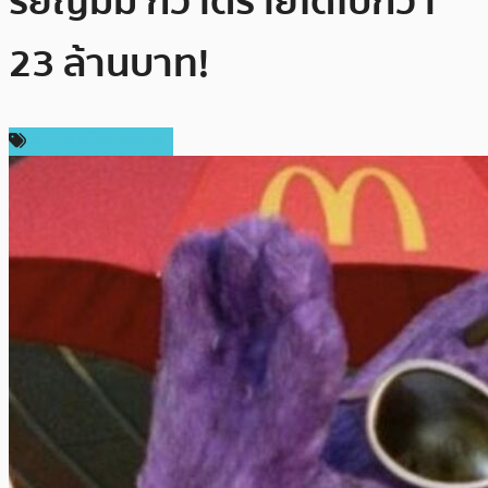
รียญมีม กวาดรายได้ไปกว่า
23 ล้านบาท!
ข่าวคริปโตเคอเรนซี่