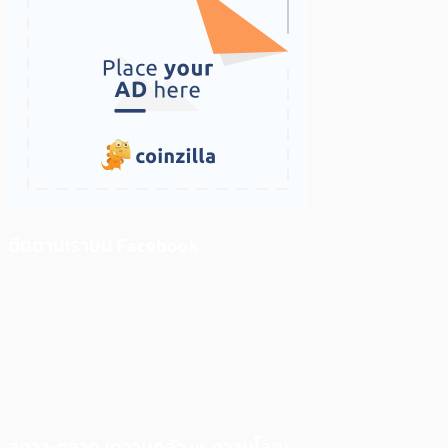
ติดตามเราบน Facebook
สภาวะตลาด (ความกลัว vs ความโลภ)