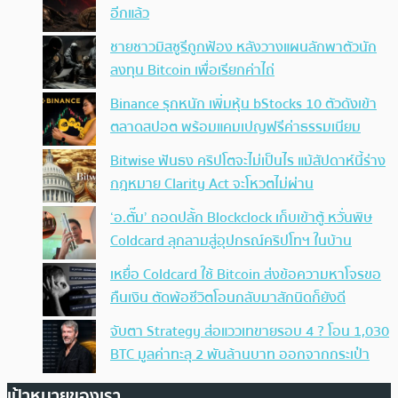
อีกแล้ว
ชายชาวมิสซูรีถูกฟ้อง หลังวางแผนลักพาตัวนัก
ลงทุน Bitcoin เพื่อเรียกค่าไถ่
Binance รุกหนัก เพิ่มหุ้น bStocks 10 ตัวดังเข้า
ตลาดสปอต พร้อมแคมเปญฟรีค่าธรรมเนียม
Bitwise ฟันธง คริปโตจะไม่เป็นไร แม้สัปดาห์นี้ร่าง
กฎหมาย Clarity Act จะโหวตไม่ผ่าน
‘อ.ตั๊ม’ ถอดปลั้ก Blockclock เก็บเข้าตู้ หวั่นพิษ
Coldcard ลุกลามสู่อุปกรณ์คริปโทฯ ในบ้าน
เหยื่อ Coldcard ใช้ Bitcoin ส่งข้อความหาโจรขอ
คืนเงิน ตัดพ้อชีวิตโอนกลับมาสักนิดก็ยังดี
จับตา Strategy ส่อแววเทขายรอบ 4 ? โอน 1,030
BTC มูลค่าทะลุ 2 พันล้านบาท ออกจากกระเป๋า
เป้าหมายของเรา