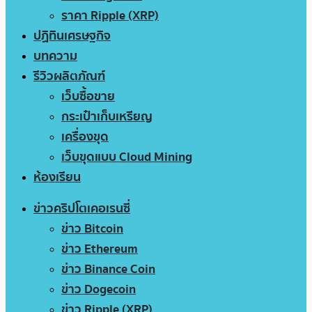
ราคา Ripple (XRP)
ปฏิทินเศรษฐกิจ
บทความ
รีวิวผลิตภัณฑ์
เว็บซื้อขาย
กระเป๋าเก็บเหรียญ
เครื่องขุด
เว็บขุดแบบ Cloud Mining
ห้องเรียน
ข่าวคริปโตเคอเรนซี่
ข่าว Bitcoin
ข่าว Ethereum
ข่าว Binance Coin
ข่าว Dogecoin
ข่าว Ripple (XRP)