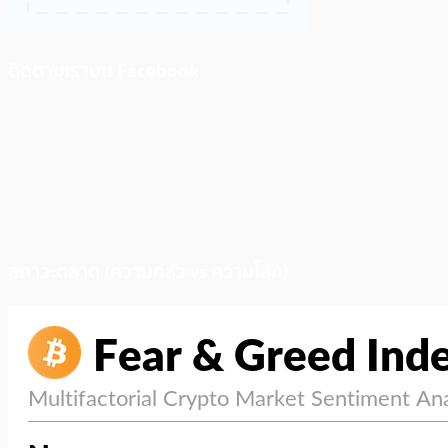
ติดตามเราบน Facebook
สภาวะตลาด (ความกลัว vs ความโลภ)