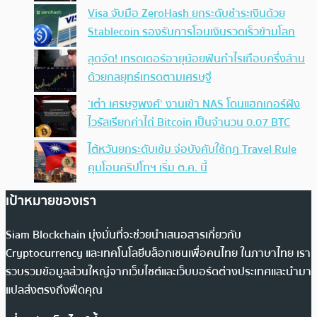
Visa จับมือ ZeroHash ยกระดับชำระเงินด้วย
Stablecoin รองรับการโอนเงินรวดเร็วข้ามโลก
สุดจัด! เทรดเดอร์อายุน้อยฟันกำไรเกือบครึ่งล้าน
ด้วยกลยุทธ์เทรดตามเศรษฐี
‘เต๋า เศรษฐพงศ์’ งานเข้า NAS โดนแฮกเกอร์ฝัง
ไวรัสเรียกค่าไถ่ Bitcoin เป็นจำนวน 0.07 BTC
ไต้หวันยกระดับเข้ม จ่อบังคับใช้กฏ Travel Rule
คุมโอนคริปโทฯ เริ่ม ต.ค. นี้
เป้าหมายของเรา
Siam Blockchain มุ่งมั่นที่จะช่วยนำเสนอสารเกี่ยวกับ
Cryptocurrency และเทคโนโลยีบล็อกเชนเพื่อคนไทย ในภาษาไทย เรา
รวบรวมข้อมูลส่วนใหญ่จากเว็บไซต์และเว็บบอร์ดต่างประเทศและนำมา
แปลส่งตรงถึงฟีดคุณ