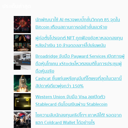
ประเด็นล่าสุด
นักพัฒนาใช้ AI ตรวจพบบั๊กขั้นวิกฤต 85 จุดใน
Bitcoin เตือนสถานการณ์เข้าขั้นเลวร้าย
ผู้ก่อตั้งโปรเจกต์ NFT ถูกฟ้องข้อหาหลอกลงทุน
หลังนำเงิน 10 ล้านดอลลาร์ไปเล่นพนัน
Broadridge จับมือ Payward Services เปิดทางผู้
ถือหุ้นโทเคน xStocksโหวตลงมติในการประชุมผู้
ถือหุ้นจริง
Cashcat ขึ้นแท่นเหรียญมีมที่โตแรงที่สุดในเวลานี้
สัปดาห์เดียวพุ่งกว่า 150%
Western Union จับมือ Visa ลุยเปิดตัว
Stablecard ดันโอนเงินผ่าน Stablecoin
ไขความลับนักลงทุนคริปโทฯ เกาหลีใต้! รอดจาก
แฮก Coldcard Wallet ได้อย่างไร