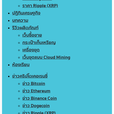
ราคา Ripple (XRP)
ปฏิทินเศรษฐกิจ
บทความ
รีวิวผลิตภัณฑ์
เว็บซื้อขาย
กระเป๋าเก็บเหรียญ
เครื่องขุด
เว็บขุดแบบ Cloud Mining
ห้องเรียน
ข่าวคริปโตเคอเรนซี่
ข่าว Bitcoin
ข่าว Ethereum
ข่าว Binance Coin
ข่าว Dogecoin
ข่าว Ripple (XRP)