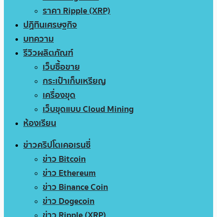
ราคา Ripple (XRP)
ปฏิทินเศรษฐกิจ
บทความ
รีวิวผลิตภัณฑ์
เว็บซื้อขาย
กระเป๋าเก็บเหรียญ
เครื่องขุด
เว็บขุดแบบ Cloud Mining
ห้องเรียน
ข่าวคริปโตเคอเรนซี่
ข่าว Bitcoin
ข่าว Ethereum
ข่าว Binance Coin
ข่าว Dogecoin
ข่าว Ripple (XRP)