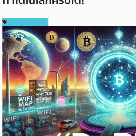
ทำได้ในโลกคริปโต!
ข่าวคริปโตเคอเรนซี่