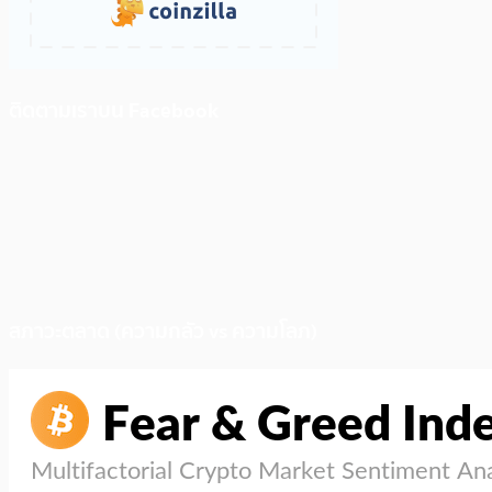
ติดตามเราบน Facebook
สภาวะตลาด (ความกลัว vs ความโลภ)