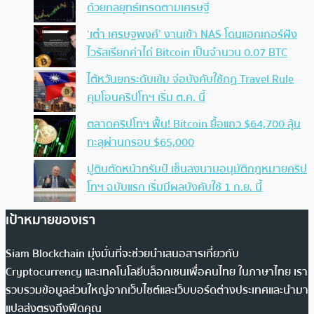
ด้วยกลยุทธ์เทรดตามเศรษฐี
‘เต๋า เศรษฐพงศ์’ งานเข้า NAS โดนแฮกเกอร์ฝัง
ไวรัสเรียกค่าไถ่ Bitcoin เป็นจำนวน 0.07 BTC
ไต้หวันยกระดับเข้ม จ่อบังคับใช้กฏ Travel Rule
คุมโอนคริปโทฯ เริ่ม ต.ค. นี้
ตลาดคริปโทฯ ฟื้น! Bitcoin ยื้อแถว $64,700 ลุ้น
ทะลุผ่านกรอบ $65,000
ปูตินตัดหน้าทรัมป์ เซ็นลงนามอนุมัติกฎหมายคริป
โทฯ ฉบับแรก เริ่มมีผลบังคับใช้ 1 ก.ย. นี้
เป้าหมายของเรา
Siam Blockchain มุ่งมั่นที่จะช่วยนำเสนอสารเกี่ยวกับ
Cryptocurrency และเทคโนโลยีบล็อกเชนเพื่อคนไทย ในภาษาไทย เรา
รวบรวมข้อมูลส่วนใหญ่จากเว็บไซต์และเว็บบอร์ดต่างประเทศและนำมา
แปลส่งตรงถึงฟีดคุณ