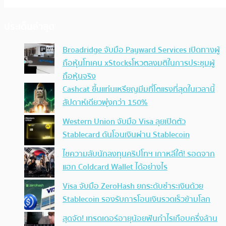
ประเด็นล่าสุด
Broadridge จับมือ Payward Services เปิดทางผู้
ถือหุ้นโทเคน xStocksโหวตลงมติในการประชุมผู้
ถือหุ้นจริง
Cashcat ขึ้นแท่นเหรียญมีมที่โตแรงที่สุดในเวลานี้
สัปดาห์เดียวพุ่งกว่า 150%
Western Union จับมือ Visa ลุยเปิดตัว
Stablecard ดันโอนเงินผ่าน Stablecoin
ไขความลับนักลงทุนคริปโทฯ เกาหลีใต้! รอดจาก
แฮก Coldcard Wallet ได้อย่างไร
Visa จับมือ ZeroHash ยกระดับชำระเงินด้วย
Stablecoin รองรับการโอนเงินรวดเร็วข้ามโลก
สุดจัด! เทรดเดอร์อายุน้อยฟันกำไรเกือบครึ่งล้าน