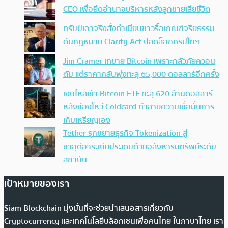
CEO เพื่อยึดอำนาจบริหารหลังลูกชายเสียชีวิต
ทรัมป์เอาจริง สั่งทำเนียบขาวรื้อเกณฑ์จริยธรรม
ดันกฎหมาย Clarity Act ปลดล็อกคริปโทฯ
Jim Cramer เทขาย Bitcoin เพราะกลัวภัยควอน
ตัม แต่ราคากลับพุ่งทะลุ 65,000 ดอลลาร์อีกครั้ง
เงินไหลเข้า Bitcoin ETF ทะลุ 620 ล้านดอลลาร์
หลังช่องโหว่ Coldcard ทำลายความเชื่อมั่นการ
เก็บเหรียญเอง
Tether รุกขยายธุรกิจ Tokenization สู่
ซาอุดีอาระเบียประเดิมด้วยอสังหาริมทรัพย์ระดับ
สถาบัน
เป้าหมายของเรา
Siam Blockchain มุ่งมั่นที่จะช่วยนำเสนอสารเกี่ยวกับ
Cryptocurrency และเทคโนโลยีบล็อกเชนเพื่อคนไทย ในภาษาไทย เรา