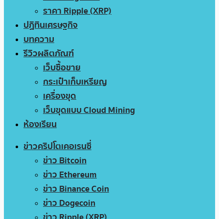
ราคา Ripple (XRP)
ปฏิทินเศรษฐกิจ
บทความ
รีวิวผลิตภัณฑ์
เว็บซื้อขาย
กระเป๋าเก็บเหรียญ
เครื่องขุด
เว็บขุดแบบ Cloud Mining
ห้องเรียน
ข่าวคริปโตเคอเรนซี่
ข่าว Bitcoin
ข่าว Ethereum
ข่าว Binance Coin
ข่าว Dogecoin
ข่าว Ripple (XRP)