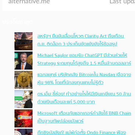
ประเด็นล่าสุด
สหรัฐฯ ยืนยันเลื่อนโหวต Clarity Act ถึงเดือน
ก.ย. ติดล็อก 3 ประเด็นขัดแย้งยังไร้ข้อสรุป
Michael Saylor ยอมรับ ChatGPT มีส่วนช่วยให้
Strategy ระดมทุนได้สูงถึง 1.5 หมื่นล้านดอลลาร์
แฉกลยุทธ์ บริษัทคลัง Bitcoinใน Nasdaq เจือจาง
หุ้น 98% โดยที่นักลงทุนแทบไม่รู้ตัว
ดร.เอ็ม ชี้ช่อง! ทำอย่างไรให้มีเงินเกษียณ 50 ล้าน
ด้วยเงินเดือนละแค่ 5,000 บาท
Microsoft เตือนภัยแฮกเกอร์กำลังใช้ BNB Chain
เป็นฐานทัพปล่อยมัลแวร์
ศึกชิงบัลลังก์! แม่ผู้ก่อตั้ง Ondo Finance ฟ้อง