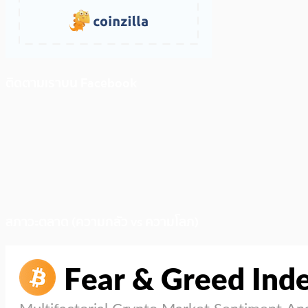
ติดตามเราบน Facebook
สภาวะตลาด (ความกลัว vs ความโลภ)