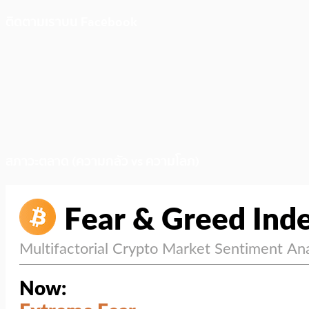
ติดตามเราบน Facebook
สภาวะตลาด (ความกลัว vs ความโลภ)