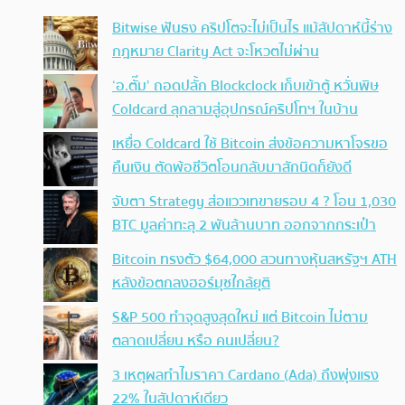
Bitwise ฟันธง คริปโตจะไม่เป็นไร แม้สัปดาห์นี้ร่าง
กฎหมาย Clarity Act จะโหวตไม่ผ่าน
‘อ.ตั๊ม’ ถอดปลั้ก Blockclock เก็บเข้าตู้ หวั่นพิษ
Coldcard ลุกลามสู่อุปกรณ์คริปโทฯ ในบ้าน
เหยื่อ Coldcard ใช้ Bitcoin ส่งข้อความหาโจรขอ
คืนเงิน ตัดพ้อชีวิตโอนกลับมาสักนิดก็ยังดี
จับตา Strategy ส่อแววเทขายรอบ 4 ? โอน 1,030
BTC มูลค่าทะลุ 2 พันล้านบาท ออกจากกระเป๋า
Bitcoin ทรงตัว $64,000 สวนทางหุ้นสหรัฐฯ ATH
หลังข้อตกลงฮอร์มุซใกล้ยุติ
S&P 500 ทำจุดสูงสุดใหม่ แต่ Bitcoin ไม่ตาม
ตลาดเปลี่ยน หรือ คนเปลี่ยน?
3 เหตุผลทำไมราคา Cardano (Ada) ถึงพุ่งแรง
22% ในสัปดาห์เดียว