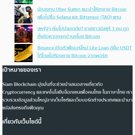
นักลงทุน Uber รุ่นแรก แนะนำให้เทขาย Bitcoin
เพื่อไปซื้อ Solana และ Bittensor (TAO) แทน
สหรัฐฯ เริ่มไม่ปลอดภัย? ชายชาวมิสซูรี 3 คน ถูก
ตั้งข้อหาบุกรุกบ้านขโมย Bitcoin
Binance เปิดตัวฟีเจอร์ใหม่ Lite Loan กู้ยืม USDT
ได้โดยไม่ต้องขาย Bitcoin จากพอร์ต
เป้าหมายของเรา
Siam Blockchain มุ่งมั่นที่จะช่วยนำเสนอสารเกี่ยวกับ
Cryptocurrency และเทคโนโลยีบล็อกเชนเพื่อคนไทย ในภาษาไทย เรา
รวบรวมข้อมูลส่วนใหญ่จากเว็บไซต์และเว็บบอร์ดต่างประเทศและนำมา
แปลส่งตรงถึงฟีดคุณ
เกี่ยวกับเว็บไซต์นี้