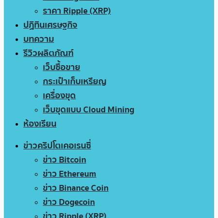
ราคา Ripple (XRP)
ปฏิทินเศรษฐกิจ
บทความ
รีวิวผลิตภัณฑ์
เว็บซื้อขาย
กระเป๋าเก็บเหรียญ
เครื่องขุด
เว็บขุดแบบ Cloud Mining
ห้องเรียน
ข่าวคริปโตเคอเรนซี่
ข่าว Bitcoin
ข่าว Ethereum
ข่าว Binance Coin
ข่าว Dogecoin
ข่าว Ripple (XRP)