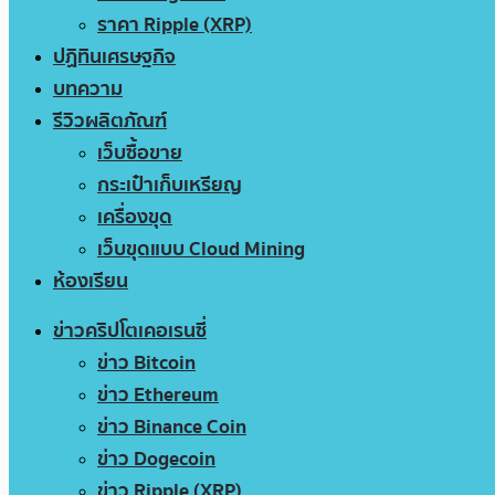
ราคา Ripple (XRP)
ปฏิทินเศรษฐกิจ
บทความ
รีวิวผลิตภัณฑ์
เว็บซื้อขาย
กระเป๋าเก็บเหรียญ
เครื่องขุด
เว็บขุดแบบ Cloud Mining
ห้องเรียน
ข่าวคริปโตเคอเรนซี่
ข่าว Bitcoin
ข่าว Ethereum
ข่าว Binance Coin
ข่าว Dogecoin
ข่าว Ripple (XRP)