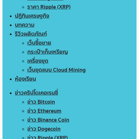
ราคา Ripple (XRP)
ปฏิทินเศรษฐกิจ
บทความ
รีวิวผลิตภัณฑ์
เว็บซื้อขาย
กระเป๋าเก็บเหรียญ
เครื่องขุด
เว็บขุดแบบ Cloud Mining
ห้องเรียน
ข่าวคริปโตเคอเรนซี่
ข่าว Bitcoin
ข่าว Ethereum
ข่าว Binance Coin
ข่าว Dogecoin
ข่าว Ripple (XRP)