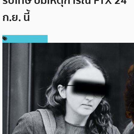
รับโทษ ปมเหตุการณ์ FTX 24
ก.ย. นี้
ข่าวคริปโตเคอเรนซี่