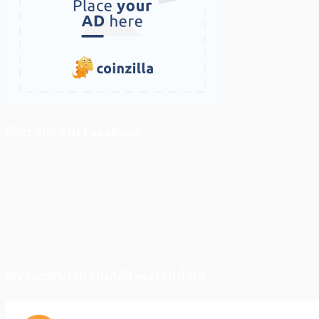
ติดตามเราบน Facebook
สภาวะตลาด (ความกลัว vs ความโลภ)