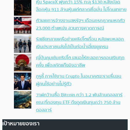
หุ้น SpaceX พุ่งกว่า 15% ทะลุ $130 หลังปลด
ล็อกหุ้น 911 ล้านหุ้นแต่ตลาดเชื่อมั่น ไม่โดนเทขาย
ตัวเลขการจ้างงานสหรัฐฯ เดือนกรกฎาคมหดตัว
23,000 ตำแหน่ง สวนทางคาดการณ์
รัสเซียทลายเครือข่ายคริปโตเถื่อน หลังพบหลอก
เงินประชาชนส่งไปเป็นท่อน้ำเลี้ยงยูเครน
ญี่ปุ่นคุมเข้มคริปโต เสนอให้ชะลอการถอนเงินทุก
ครั้ง เพื่อสกัดแก๊งมิจฉาชีพ
กูรูชี้ การใช้งาน Crypto ในอนาคตจะราบรื่นจน
ผู้คนใช้อย่างไม่รู้ตัว
วาฬกว้านซื้อ Bitcoin กว่า 1.2 พันล้านดอลลาร์
ขณะที่กองทุน ETF ดึงดูดเงินทุนกว่า 750 ล้าน
ดอลลาร์
เป้าหมายของเรา