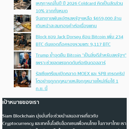
เหตุการณ์ในปี ปี 2026 Coldcard คิดเป็นสัดส่วน
10% จากทั้งหมด
จีนเทขายพันธบัตรสหรัฐฯเหลือ $659,000 ล้าน
เดินหน้าสะสมทองคำต่อเนื่องแทน
Block ของ Jack Dorsey ช้อน Bitcoin เพิ่ม 234
BTC ดันยอดถือครองรวมแตะ 9,117 BTC
Trump ย้ำจุดยืน Bitcoin “เป็นสิ่งดีสำหรับสหรัฐฯ”
เพราะช่วยลดแรงกดดันต่อเงินดอลลาร์
รัสเซียเตรียมเปิดตลาด MOEX และ SPB เทรดคริป
โตอย่างถูกกฎหมายหลังกฎหมายใหม่เริ่มใช้ 1
ก.ย. นี้
เป้าหมายของเรา
Siam Blockchain มุ่งมั่นที่จะช่วยนำเสนอสารเกี่ยวกับ
Cryptocurrency และเทคโนโลยีบล็อกเชนเพื่อคนไทย ในภาษาไทย เรา