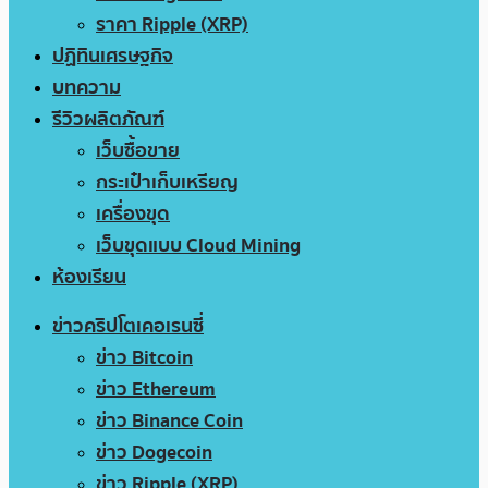
ราคา Ripple (XRP)
ปฏิทินเศรษฐกิจ
บทความ
รีวิวผลิตภัณฑ์
เว็บซื้อขาย
กระเป๋าเก็บเหรียญ
เครื่องขุด
เว็บขุดแบบ Cloud Mining
ห้องเรียน
ข่าวคริปโตเคอเรนซี่
ข่าว Bitcoin
ข่าว Ethereum
ข่าว Binance Coin
ข่าว Dogecoin
ข่าว Ripple (XRP)