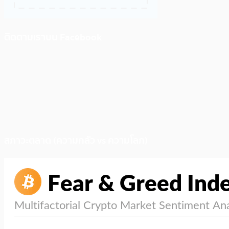
ติดตามเราบน Facebook
สภาวะตลาด (ความกลัว vs ความโลภ)