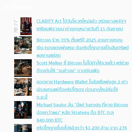
ประเด็นล่าสุด
CLARITY Act ได้วันโหวตใหม่แล้ว วุฒิสภาสหรัฐฯ
เตรียมพิจารณาร่างกฎหมายวันที่ 15 กันยายน
Bitcoin ร่วง 35% ตั้งแต่ปี 2025 สวนทางทอง-
เงิน-ทองแดงพุ่งแรง ดันคริปโตกลายเป็นสินทรัพย์
ผลงานแย่สุด
Scott Melker ชี้ Bitcoin ไม่ได้ทำให้รวยเร็ว แต่ช่วย
ป้องกันให้ “จนช้าลง” จากเงินเฟ้อ
ยอดขาย Hardware Wallet ในรัสเซียพุ่งสูง 2 เท่า
นักลงทุนแห่ถือคริปโตเอง ก่อนกฎใหม่เริ่มใช้
ก.ย.นี้
Michael Saylor ลั่น “มีแค่ Satoshi ที่ขาย Bitcoin
น้อยกว่าผม” หลัง Strategy ถือ BTC ทะลุ
840,000 BTC
คริปโตถูกขโมยไปแล้วกว่า $1,200 ล้าน จาก 276