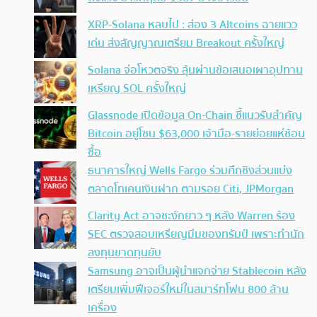
XRP-Solana หลบไป : ส่อง 3 Altcoins ฉายแวว
เด่น ส่งสัญญาณเตรียม Breakout ครั้งใหญ่
Solana จ่อโหวตจริง ลุ้นผ่านข้อเสนอเผาอุปทาน
เหรียญ SOL ครั้งใหญ่
Glassnode เปิดข้อมูล On-Chain ชี้แนวรับสำคัญ
Bitcoin อยู่โซน $63,000 เจ้ามือ-รายย่อยแห่ช้อน
ซื้อ
ธนาคารใหญ่ Wells Fargo ร่วมศึกชิงส่วนแบ่ง
ตลาดโทเคนเงินฝาก ตามรอย Citi, JPMorgan
Clarity Act อาจชะงักยาว ๆ หลัง Warren ร้อง
SEC ตรวจสอบเหรียญมีมของทรัมป์ เพราะทำนัก
ลงทุนขาดทุนยับ
Samsung อาจเป็นผู้นำแจกจ่าย Stablecoin หลัง
เตรียมเพิ่มฟีเจอร์ใหม่ในสมาร์ทโฟน 800 ล้าน
เครื่อง