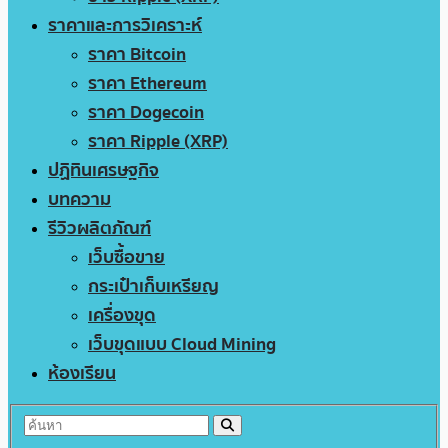
ราคาและการวิเคราะห์
ราคา Bitcoin
ราคา Ethereum
ราคา Dogecoin
ราคา Ripple (XRP)
ปฏิทินเศรษฐกิจ
บทความ
รีวิวผลิตภัณฑ์
เว็บซื้อขาย
กระเป๋าเก็บเหรียญ
เครื่องขุด
เว็บขุดแบบ Cloud Mining
ห้องเรียน