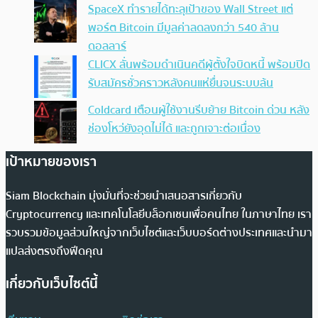
SpaceX ทำรายได้ทะลุเป้าของ Wall Street แต่
พอร์ต Bitcoin มีมูลค่าลดลงกว่า 540 ล้าน
ดอลลาร์
CLICX ลั่นพร้อมดำเนินคดีผู้ตั้งใจบิดหนี้ พร้อมปิด
รับสมัครชั่วคราวหลังคนแห่ยื่นจนระบบล้น
Coldcard เตือนผู้ใช้งานรีบย้าย Bitcoin ด่วน หลัง
ช่องโหว่ยังอุดไม่ได้ และถูกเจาะต่อเนื่อง
เป้าหมายของเรา
Siam Blockchain มุ่งมั่นที่จะช่วยนำเสนอสารเกี่ยวกับ
Cryptocurrency และเทคโนโลยีบล็อกเชนเพื่อคนไทย ในภาษาไทย เรา
รวบรวมข้อมูลส่วนใหญ่จากเว็บไซต์และเว็บบอร์ดต่างประเทศและนำมา
แปลส่งตรงถึงฟีดคุณ
เกี่ยวกับเว็บไซต์นี้