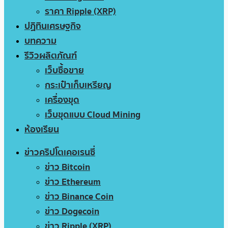
ราคา Ripple (XRP)
ปฏิทินเศรษฐกิจ
บทความ
รีวิวผลิตภัณฑ์
เว็บซื้อขาย
กระเป๋าเก็บเหรียญ
เครื่องขุด
เว็บขุดแบบ Cloud Mining
ห้องเรียน
ข่าวคริปโตเคอเรนซี่
ข่าว Bitcoin
ข่าว Ethereum
ข่าว Binance Coin
ข่าว Dogecoin
ข่าว Ripple (XRP)