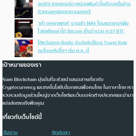
สุดจัด! เทรดเดอร์อายุน้อยฟันกำไรเกือบครึ่งล้าน
ด้วยกลยุทธ์เทรดตามเศรษฐี
‘เต๋า เศรษฐพงศ์’ งานเข้า NAS โดนแฮกเกอร์ฝัง
ไวรัสเรียกค่าไถ่ Bitcoin เป็นจำนวน 0.07 BTC
ไต้หวันยกระดับเข้ม จ่อบังคับใช้กฏ Travel Rule
คุมโอนคริปโทฯ เริ่ม ต.ค. นี้
เป้าหมายของเรา
Siam Blockchain มุ่งมั่นที่จะช่วยนำเสนอสารเกี่ยวกับ
Cryptocurrency และเทคโนโลยีบล็อกเชนเพื่อคนไทย ในภาษาไทย เรา
รวบรวมข้อมูลส่วนใหญ่จากเว็บไซต์และเว็บบอร์ดต่างประเทศและนำมา
แปลส่งตรงถึงฟีดคุณ
เกี่ยวกับเว็บไซต์นี้
ทีมงาน
ติดต่อเรา