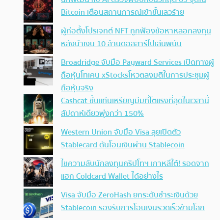
Bitcoin เตือนสถานการณ์เข้าขั้นเลวร้าย
ผู้ก่อตั้งโปรเจกต์ NFT ถูกฟ้องข้อหาหลอกลงทุน
หลังนำเงิน 10 ล้านดอลลาร์ไปเล่นพนัน
Broadridge จับมือ Payward Services เปิดทางผู้
ถือหุ้นโทเคน xStocksโหวตลงมติในการประชุมผู้
ถือหุ้นจริง
Cashcat ขึ้นแท่นเหรียญมีมที่โตแรงที่สุดในเวลานี้
สัปดาห์เดียวพุ่งกว่า 150%
Western Union จับมือ Visa ลุยเปิดตัว
Stablecard ดันโอนเงินผ่าน Stablecoin
ไขความลับนักลงทุนคริปโทฯ เกาหลีใต้! รอดจาก
แฮก Coldcard Wallet ได้อย่างไร
Visa จับมือ ZeroHash ยกระดับชำระเงินด้วย
Stablecoin รองรับการโอนเงินรวดเร็วข้ามโลก