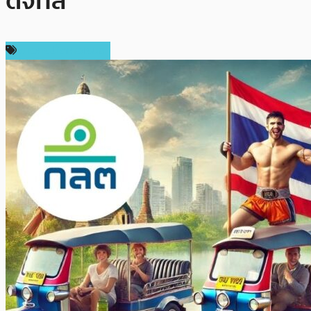
ดิจิทัล
ข่าวคริปโตเคอเรนซี่