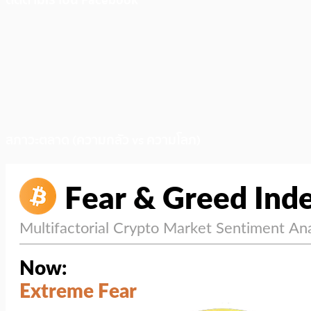
ติดตามเราบน Facebook
สภาวะตลาด (ความกลัว vs ความโลภ)