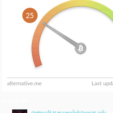
ประเด็นล่าสุด
นักพัฒนาใช้ AI ตรวจพบบั๊กขั้นวิกฤต 85 จุดใน