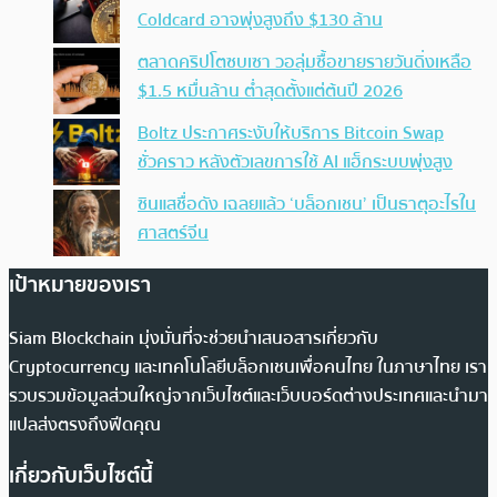
Coldcard อาจพุ่งสูงถึง $130 ล้าน
ตลาดคริปโตซบเซา วอลุ่มซื้อขายรายวันดิ่งเหลือ
$1.5 หมื่นล้าน ต่ำสุดตั้งแต่ต้นปี 2026
Boltz ประกาศระงับให้บริการ Bitcoin Swap
ชั่วคราว หลังตัวเลขการใช้ AI แฮ็กระบบพุ่งสูง
ซินแสชื่อดัง เฉลยแล้ว ‘บล็อกเชน’ เป็นธาตุอะไรใน
ศาสตร์จีน
เป้าหมายของเรา
Siam Blockchain มุ่งมั่นที่จะช่วยนำเสนอสารเกี่ยวกับ
Cryptocurrency และเทคโนโลยีบล็อกเชนเพื่อคนไทย ในภาษาไทย เรา
รวบรวมข้อมูลส่วนใหญ่จากเว็บไซต์และเว็บบอร์ดต่างประเทศและนำมา
แปลส่งตรงถึงฟีดคุณ
เกี่ยวกับเว็บไซต์นี้