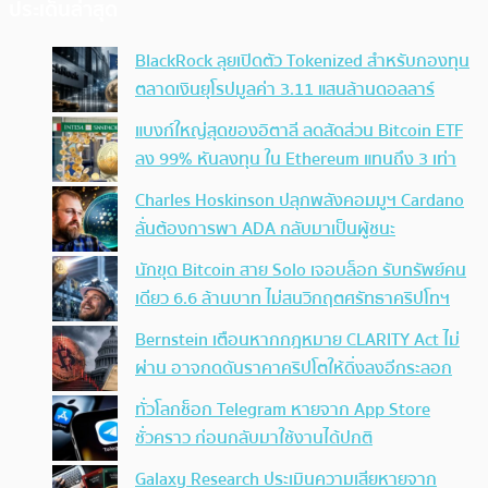
ประเด็นล่าสุด
BlackRock ลุยเปิดตัว Tokenized สำหรับกองทุน
ตลาดเงินยุโรปมูลค่า 3.11 แสนล้านดอลลาร์
แบงก์ใหญ่สุดของอิตาลี ลดสัดส่วน Bitcoin ETF
ลง 99% หันลงทุน ใน Ethereum แทนถึง 3 เท่า
Charles Hoskinson ปลุกพลังคอมมูฯ Cardano
ลั่นต้องการพา ADA กลับมาเป็นผู้ชนะ
นักขุด Bitcoin สาย Solo เจอบล็อก รับทรัพย์คน
เดียว 6.6 ล้านบาท ไม่สนวิกฤตศรัทธาคริปโทฯ
Bernstein เตือนหากกฎหมาย CLARITY Act ไม่
ผ่าน อาจกดดันราคาคริปโตให้ดิ่งลงอีกระลอก
ทั่วโลกช็อก Telegram หายจาก App Store
ชั่วคราว ก่อนกลับมาใช้งานได้ปกติ
Galaxy Research ประเมินความเสียหายจาก