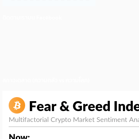
ติดตามเราบน Facebook
สภาวะตลาด (ความกลัว vs ความโลภ)