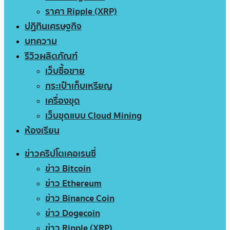
ราคา Ripple (XRP)
ปฏิทินเศรษฐกิจ
บทความ
รีวิวผลิตภัณฑ์
เว็บซื้อขาย
กระเป๋าเก็บเหรียญ
เครื่องขุด
เว็บขุดแบบ Cloud Mining
ห้องเรียน
ข่าวคริปโตเคอเรนซี่
ข่าว Bitcoin
ข่าว Ethereum
ข่าว Binance Coin
ข่าว Dogecoin
ข่าว Ripple (XRP)