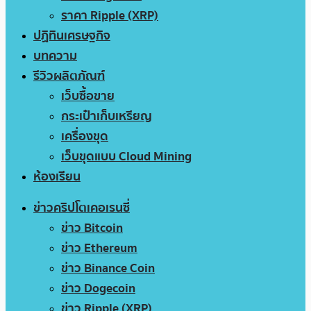
ราคา Ripple (XRP)
ปฏิทินเศรษฐกิจ
บทความ
รีวิวผลิตภัณฑ์
เว็บซื้อขาย
กระเป๋าเก็บเหรียญ
เครื่องขุด
เว็บขุดแบบ Cloud Mining
ห้องเรียน
ข่าวคริปโตเคอเรนซี่
ข่าว Bitcoin
ข่าว Ethereum
ข่าว Binance Coin
ข่าว Dogecoin
ข่าว Ripple (XRP)