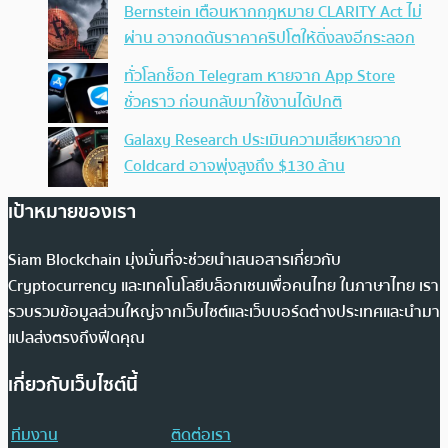
Bernstein เตือนหากกฎหมาย CLARITY Act ไม่
ผ่าน อาจกดดันราคาคริปโตให้ดิ่งลงอีกระลอก
ทั่วโลกช็อก Telegram หายจาก App Store
ชั่วคราว ก่อนกลับมาใช้งานได้ปกติ
Galaxy Research ประเมินความเสียหายจาก
Coldcard อาจพุ่งสูงถึง $130 ล้าน
เป้าหมายของเรา
Siam Blockchain มุ่งมั่นที่จะช่วยนำเสนอสารเกี่ยวกับ
Cryptocurrency และเทคโนโลยีบล็อกเชนเพื่อคนไทย ในภาษาไทย เรา
รวบรวมข้อมูลส่วนใหญ่จากเว็บไซต์และเว็บบอร์ดต่างประเทศและนำมา
แปลส่งตรงถึงฟีดคุณ
เกี่ยวกับเว็บไซต์นี้
ทีมงาน
ติดต่อเรา