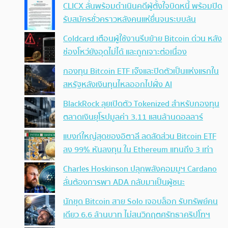
CLICX ลั่นพร้อมดำเนินคดีผู้ตั้งใจบิดหนี้ พร้อมปิด
รับสมัครชั่วคราวหลังคนแห่ยื่นจนระบบล้น
Coldcard เตือนผู้ใช้งานรีบย้าย Bitcoin ด่วน หลัง
ช่องโหว่ยังอุดไม่ได้ และถูกเจาะต่อเนื่อง
กองทุน Bitcoin ETF เจ๊งและปิดตัวเป็นแห่งแรกใน
สหรัฐหลังเงินทุนไหลออกไปฝั่ง AI
BlackRock ลุยเปิดตัว Tokenized สำหรับกองทุน
ตลาดเงินยุโรปมูลค่า 3.11 แสนล้านดอลลาร์
แบงก์ใหญ่สุดของอิตาลี ลดสัดส่วน Bitcoin ETF
ลง 99% หันลงทุน ใน Ethereum แทนถึง 3 เท่า
Charles Hoskinson ปลุกพลังคอมมูฯ Cardano
ลั่นต้องการพา ADA กลับมาเป็นผู้ชนะ
นักขุด Bitcoin สาย Solo เจอบล็อก รับทรัพย์คน
เดียว 6.6 ล้านบาท ไม่สนวิกฤตศรัทธาคริปโทฯ