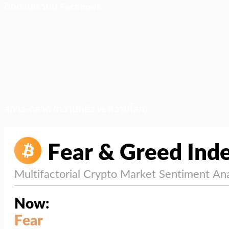
ติดตามเราบน Facebook
สภาวะตลาด (ความกลัว vs ความโลภ)