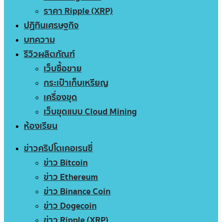
ราคา Ripple (XRP)
ปฏิทินเศรษฐกิจ
บทความ
รีวิวผลิตภัณฑ์
เว็บซื้อขาย
กระเป๋าเก็บเหรียญ
เครื่องขุด
เว็บขุดแบบ Cloud Mining
ห้องเรียน
ข่าวคริปโตเคอเรนซี่
ข่าว Bitcoin
ข่าว Ethereum
ข่าว Binance Coin
ข่าว Dogecoin
ข่าว Ripple (XRP)