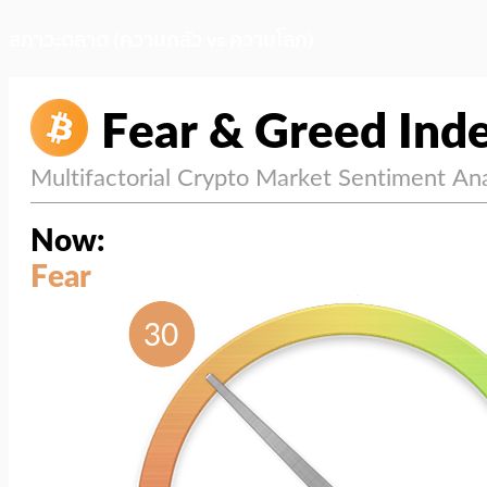
สภาวะตลาด (ความกลัว vs ความโลภ)