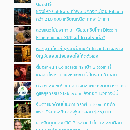
ดอลลาร์
ช่องโหว่ Coldcard ทำพิษ นักลงทุนโอน Bitcoin
กว่า 210,000 เหรียญหนีจากกระเป๋าเก่า
ส่องแนวโน้มราคา 3 เหรียญคริปโทฯ Bitcoin,
Ethereum และ XRP จะไปทางไหนต่อ?
หลักฐานใหม่ชี้ ผู้ร่วมก่อตั้ง Coldcard อาจสร้าง
บัญชีปลอมเนียนสอดไส้โค้ดตัวเอง
ตื่นตระหนก Coldcard! กระเป๋า Bitcoin ที่
เคลื่อนไหวรายวันพุ่งแตะนิวไฮในรอบ 8 เดือน
ก.ล.ต. ชงเข้ม! จับมือแบงก์ชาติยกระดับการกำกับ
ดูแลธุรกรรม Stablecoin เล็งออกแนวทางปีนี้
จับตาแนวต้านชี้ชะตา! กราฟ Bitcoin ก่อตัว
แพทเทิร์นกระทิง จ่อพุ่งทดสอบ $76,000
เจาะลึกมุมมอง CIO Bitwise ทำไม 12-24 เดือน