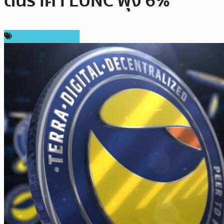
ดันราคา LUNC พุ่ง 6%
ข่าวคริปโตเคอเรนซี่