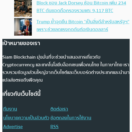
Block ของ Jack Dorsey ช้อน Bitcoin เพิ่ม 234
BTC ดันยอดถือครองรวมแตะ 9,117 BTC
Trump ย้ำจุดยืน Bitcoin “เป็นสิ่งดีสำหรับสหรัฐฯ”
เพราะช่วยลดแรงกดดันต่อเงินดอลลาร์
เป้าหมายของเรา
Siam Blockchain มุ่งมั่นที่จะช่วยนำเสนอสารเกี่ยวกับ
Cryptocurrency และเทคโนโลยีบล็อกเชนเพื่อคนไทย ในภาษาไทย เรา
รวบรวมข้อมูลส่วนใหญ่จากเว็บไซต์และเว็บบอร์ดต่างประเทศและนำมา
แปลส่งตรงถึงฟีดคุณ
เกี่ยวกับเว็บไซต์นี้
ทีมงาน
ติดต่อเรา
นโยบายความเป็นส่วนตัว
ข้อตกลงในการใช้งาน
Advertise
RSS