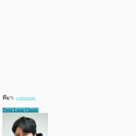
ที่มา:
coingape
Terra Luna Classic