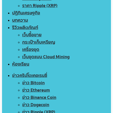
ราคา Ripple (XRP)
ปฏิทินเศรษฐกิจ
บทความ
รีวิวผลิตภัณฑ์
เว็บซื้อขาย
กระเป๋าเก็บเหรียญ
เครื่องขุด
เว็บขุดแบบ Cloud Mining
ห้องเรียน
ข่าวคริปโตเคอเรนซี่
ข่าว Bitcoin
ข่าว Ethereum
ข่าว Binance Coin
ข่าว Dogecoin
ข่าว Ripple (XRP)