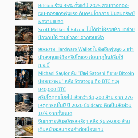
Bitcoin ร่วง 35% ตั้งแต่ปี 2025 สวนทางทอง-
เงิน-ทองแดงพุ่งแรง ดันคริปโตกลายเป็นสินทรัพย์
ผลงานแย่สุด
Scott Melker ชี้ Bitcoin ไม่ได้ทำให้รวยเร็ว แต่ช่วย
ป้องกันให้ “จนช้าลง” จากเงินเฟ้อ
ยอดขาย Hardware Wallet ในรัสเซียพุ่งสูง 2 เท่า
นักลงทุนแห่ถือคริปโตเอง ก่อนกฎใหม่เริ่มใช้
ก.ย.นี้
Michael Saylor ลั่น “มีแค่ Satoshi ที่ขาย Bitcoin
น้อยกว่าผม” หลัง Strategy ถือ BTC ทะลุ
840,000 BTC
คริปโตถูกขโมยไปแล้วกว่า $1,200 ล้าน จาก 276
เหตุการณ์ในปี ปี 2026 Coldcard คิดเป็นสัดส่วน
10% จากทั้งหมด
จีนเทขายพันธบัตรสหรัฐฯเหลือ $659,000 ล้าน
เดินหน้าสะสมทองคำต่อเนื่องแทน