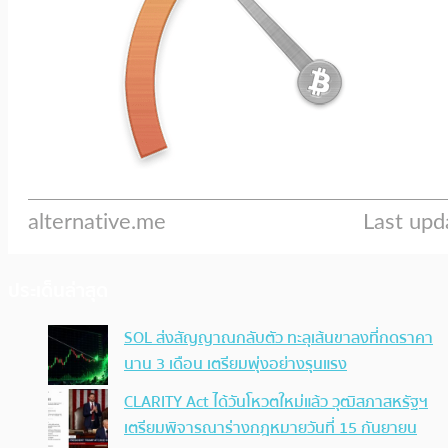
ประเด็นล่าสุด
SOL ส่งสัญญาณกลับตัว ทะลุเส้นขาลงที่กดราคา
นาน 3 เดือน เตรียมพุ่งอย่างรุนแรง
CLARITY Act ได้วันโหวตใหม่แล้ว วุฒิสภาสหรัฐฯ
เตรียมพิจารณาร่างกฎหมายวันที่ 15 กันยายน