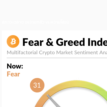
สภาวะตลาด (ความกลัว vs ความโลภ)