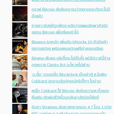
กราฟ Bitcoin ส่งสัญญาณว่าตลาดกระทิงจะไม่มี
อีกแล้ว
ชายชาวมิสซูรีถูกฟ้อง หลังวางแผนลักพาตัวนัก
ลงทุน Bitcoin เพื่อเรียกค่าไถ่
Binance รุกหนัก เพิ่มหุ้น bStocks 10 ตัวดังเข้า
ตลาดสปอต พร้อมแคมเปญฟรีค่าธรรมเนียม
Bitwise ฟันธง คริปโตจะไม่เป็นไร แม้สัปดาห์นี้ร่าง
กฎหมาย Clarity Act จะโหวตไม่ผ่าน
‘อ.ตั๊ม’ ถอดปลั้ก Blockclock เก็บเข้าตู้ หวั่นพิษ
Coldcard ลุกลามสู่อุปกรณ์คริปโทฯ ในบ้าน
เหยื่อ Coldcard ใช้ Bitcoin ส่งข้อความหาโจรขอ
คืนเงิน ตัดพ้อชีวิตโอนกลับมาสักนิดก็ยังดี
จับตา Strategy ส่อแววเทขายรอบ 4 ? โอน 1,030
BTC มูลค่าทะลุ 2 พันล้านบาท ออกจากกระเป๋า