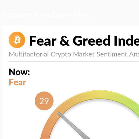
สภาวะตลาด (ความกลัว vs ความโลภ)