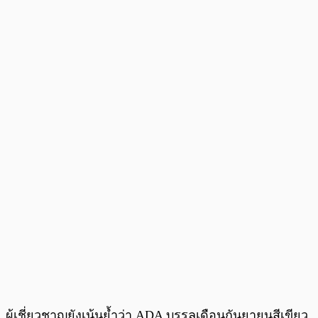
ผู้เชี่ยวชาญยังเน้นย้ำว่า ADA บรรลุเดือนกันยายนสีเขียว