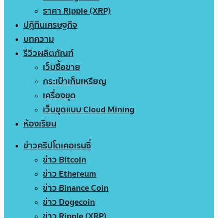
ราคา Ripple (XRP)
ปฏิทินเศรษฐกิจ
บทความ
รีวิวผลิตภัณฑ์
เว็บซื้อขาย
กระเป๋าเก็บเหรียญ
เครื่องขุด
เว็บขุดแบบ Cloud Mining
ห้องเรียน
ข่าวคริปโตเคอเรนซี่
ข่าว Bitcoin
ข่าว Ethereum
ข่าว Binance Coin
ข่าว Dogecoin
ข่าว Ripple (XRP)