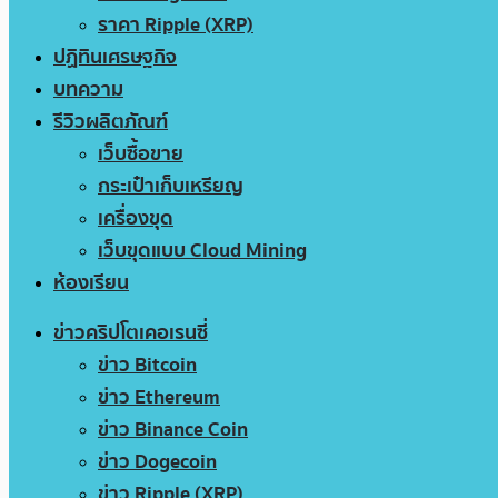
ราคา Ripple (XRP)
ปฏิทินเศรษฐกิจ
บทความ
รีวิวผลิตภัณฑ์
เว็บซื้อขาย
กระเป๋าเก็บเหรียญ
เครื่องขุด
เว็บขุดแบบ Cloud Mining
ห้องเรียน
ข่าวคริปโตเคอเรนซี่
ข่าว Bitcoin
ข่าว Ethereum
ข่าว Binance Coin
ข่าว Dogecoin
ข่าว Ripple (XRP)