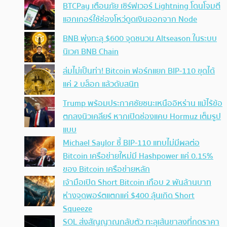
BTCPay เตือนภัย เซิร์ฟเวอร์ Lightning โดนโจมตี
แฮกเกอร์ใช้ช่องโหว่ดูดเงินออกจาก Node
BNB พุ่งทะลุ $600 จุดชนวน Altseason ในระบบ
นิเวศ BNB Chain
ล่มไม่เป็นท่า! Bitcoin ฟอร์กแยก BIP-110 ขุดได้
แค่ 2 บล็อก แล้วดับสนิท
Trump พร้อมประกาศชัยชนะเหนืออิหร่าน แม้ไร้ข้อ
ตกลงนิวเคลียร์ หากเปิดช่องแคบ Hormuz เต็มรูป
แบบ
Michael Saylor ชี้ BIP-110 แทบไม่มีผลต่อ
Bitcoin เครือข่ายใหม่มี Hashpower แค่ 0.15%
ของ Bitcoin เครือข่ายหลัก
เจ้ามือเปิด Short Bitcoin เกือบ 2 พันล้านบาท
ห่างจุดพอร์ตแตกแค่ $400 ลุ้นเกิด Short
Squeeze
SOL ส่งสัญญาณกลับตัว ทะลุเส้นขาลงที่กดราคา