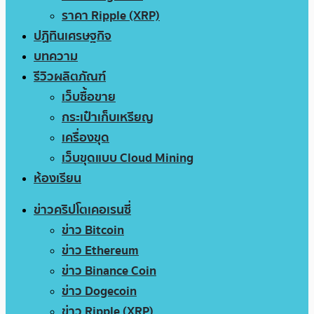
ราคา Ripple (XRP)
ปฏิทินเศรษฐกิจ
บทความ
รีวิวผลิตภัณฑ์
เว็บซื้อขาย
กระเป๋าเก็บเหรียญ
เครื่องขุด
เว็บขุดแบบ Cloud Mining
ห้องเรียน
ข่าวคริปโตเคอเรนซี่
ข่าว Bitcoin
ข่าว Ethereum
ข่าว Binance Coin
ข่าว Dogecoin
ข่าว Ripple (XRP)