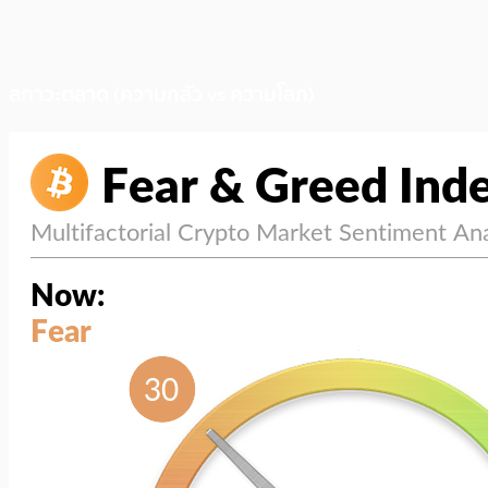
สภาวะตลาด (ความกลัว vs ความโลภ)