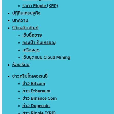
ราคา Ripple (XRP)
ปฏิทินเศรษฐกิจ
บทความ
รีวิวผลิตภัณฑ์
เว็บซื้อขาย
กระเป๋าเก็บเหรียญ
เครื่องขุด
เว็บขุดแบบ Cloud Mining
ห้องเรียน
ข่าวคริปโตเคอเรนซี่
ข่าว Bitcoin
ข่าว Ethereum
ข่าว Binance Coin
ข่าว Dogecoin
ข่าว Ripple (XRP)