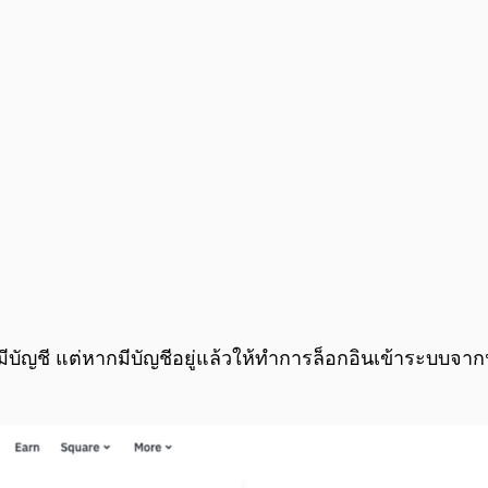
มีบัญชี แต่หากมีบัญชีอยู่แล้วให้ทำการล็อกอินเข้าระบบจากน