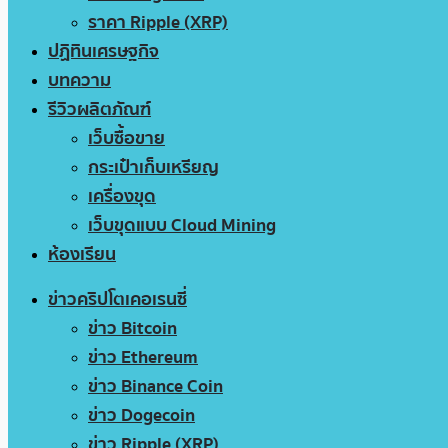
ราคา Ripple (XRP)
ปฏิทินเศรษฐกิจ
บทความ
รีวิวผลิตภัณฑ์
เว็บซื้อขาย
กระเป๋าเก็บเหรียญ
เครื่องขุด
เว็บขุดแบบ Cloud Mining
ห้องเรียน
ข่าวคริปโตเคอเรนซี่
ข่าว Bitcoin
ข่าว Ethereum
ข่าว Binance Coin
ข่าว Dogecoin
ข่าว Ripple (XRP)