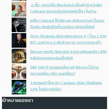
‘อ.ตั๊ม’ ถอดปลั้ก Blockclock เก็บเข้าตู้ หวั่นพิษ
Coldcard ลุกลามสู่อุปกรณ์คริปโทฯ ในบ้าน
เหยื่อ Coldcard ใช้ Bitcoin ส่งข้อความหาโจรขอ
คืนเงิน ตัดพ้อชีวิตโอนกลับมาสักนิดก็ยังดี
จับตา Strategy ส่อแววเทขายรอบ 4 ? โอน 1,030
BTC มูลค่าทะลุ 2 พันล้านบาท ออกจากกระเป๋า
Bitcoin ทรงตัว $64,000 สวนทางหุ้นสหรัฐฯ ATH
หลังข้อตกลงฮอร์มุซใกล้ยุติ
S&P 500 ทำจุดสูงสุดใหม่ แต่ Bitcoin ไม่ตาม
ตลาดเปลี่ยน หรือ คนเปลี่ยน?
3 เหตุผลทำไมราคา Cardano (Ada) ถึงพุ่งแรง
22% ในสัปดาห์เดียว
เป้าหมายของเรา