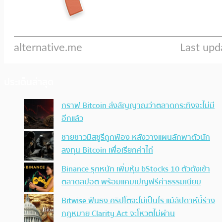
ประเด็นล่าสุด
กราฟ Bitcoin ส่งสัญญาณว่าตลาดกระทิงจะไม่มี
อีกแล้ว
ชายชาวมิสซูรีถูกฟ้อง หลังวางแผนลักพาตัวนัก
ลงทุน Bitcoin เพื่อเรียกค่าไถ่
Binance รุกหนัก เพิ่มหุ้น bStocks 10 ตัวดังเข้า
ตลาดสปอต พร้อมแคมเปญฟรีค่าธรรมเนียม
Bitwise ฟันธง คริปโตจะไม่เป็นไร แม้สัปดาห์นี้ร่าง
กฎหมาย Clarity Act จะโหวตไม่ผ่าน