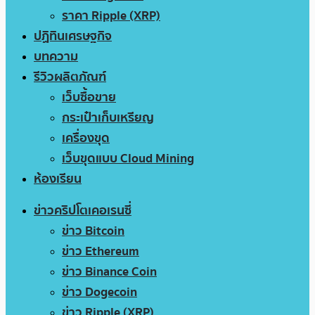
ราคา Ripple (XRP)
ปฏิทินเศรษฐกิจ
บทความ
รีวิวผลิตภัณฑ์
เว็บซื้อขาย
กระเป๋าเก็บเหรียญ
เครื่องขุด
เว็บขุดแบบ Cloud Mining
ห้องเรียน
ข่าวคริปโตเคอเรนซี่
ข่าว Bitcoin
ข่าว Ethereum
ข่าว Binance Coin
ข่าว Dogecoin
ข่าว Ripple (XRP)