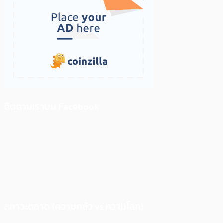
ติดตามเราบน Facebook
สภาวะตลาด (ความกลัว vs ความโลภ)