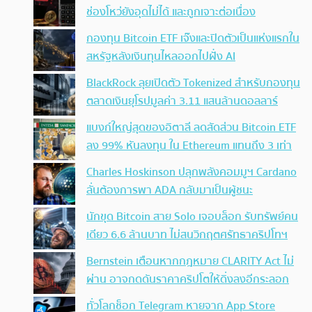
ช่องโหว่ยังอุดไม่ได้ และถูกเจาะต่อเนื่อง
กองทุน Bitcoin ETF เจ๊งและปิดตัวเป็นแห่งแรกใน
สหรัฐหลังเงินทุนไหลออกไปฝั่ง AI
BlackRock ลุยเปิดตัว Tokenized สำหรับกองทุน
ตลาดเงินยุโรปมูลค่า 3.11 แสนล้านดอลลาร์
แบงก์ใหญ่สุดของอิตาลี ลดสัดส่วน Bitcoin ETF
ลง 99% หันลงทุน ใน Ethereum แทนถึง 3 เท่า
Charles Hoskinson ปลุกพลังคอมมูฯ Cardano
ลั่นต้องการพา ADA กลับมาเป็นผู้ชนะ
นักขุด Bitcoin สาย Solo เจอบล็อก รับทรัพย์คน
เดียว 6.6 ล้านบาท ไม่สนวิกฤตศรัทธาคริปโทฯ
Bernstein เตือนหากกฎหมาย CLARITY Act ไม่
ผ่าน อาจกดดันราคาคริปโตให้ดิ่งลงอีกระลอก
ทั่วโลกช็อก Telegram หายจาก App Store