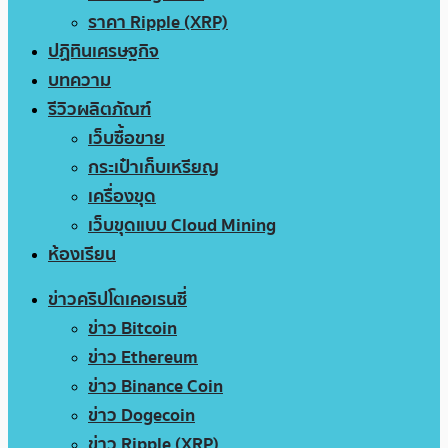
ราคา Ripple (XRP)
ปฏิทินเศรษฐกิจ
บทความ
รีวิวผลิตภัณฑ์
เว็บซื้อขาย
กระเป๋าเก็บเหรียญ
เครื่องขุด
เว็บขุดแบบ Cloud Mining
ห้องเรียน
ข่าวคริปโตเคอเรนซี่
ข่าว Bitcoin
ข่าว Ethereum
ข่าว Binance Coin
ข่าว Dogecoin
ข่าว Ripple (XRP)