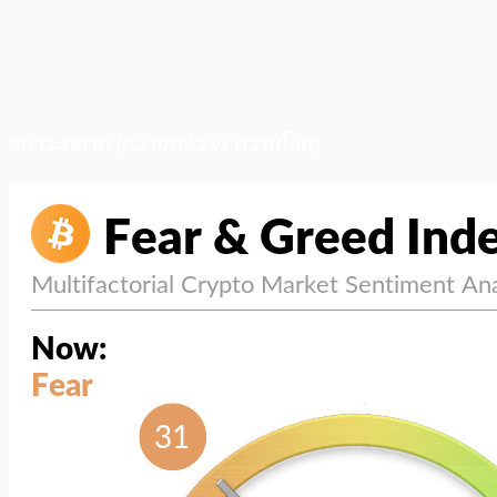
สภาวะตลาด (ความกลัว vs ความโลภ)