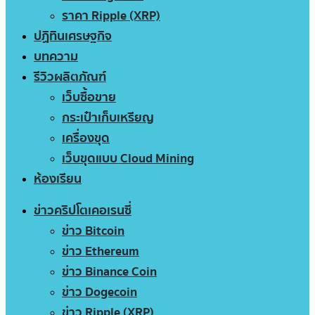
ราคา Ripple (XRP)
ปฏิทินเศรษฐกิจ
บทความ
รีวิวผลิตภัณฑ์
เว็บซื้อขาย
กระเป๋าเก็บเหรียญ
เครื่องขุด
เว็บขุดแบบ Cloud Mining
ห้องเรียน
ข่าวคริปโตเคอเรนซี่
ข่าว Bitcoin
ข่าว Ethereum
ข่าว Binance Coin
ข่าว Dogecoin
ข่าว Ripple (XRP)