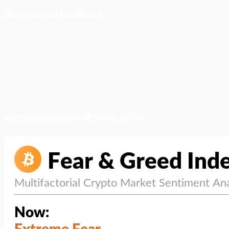
ติดตามเราบน Facebook
สภาวะตลาด (ความกลัว vs ความโลภ)