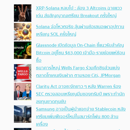
XRP-Solana หลบไป : ส่อง 3 Altcoins ฉายแวว
เด่น ส่งสัญญาณเตรียม Breakout ครั้งใหญ่
Solana จ่อโหวตจริง ลุ้นผ่านข้อเสนอเผาอุปทาน
เหรียญ SOL ครั้งใหญ่
Glassnode เปิดข้อมูล On-Chain ชี้แนวรับสำคัญ
Bitcoin อยู่โซน $63,000 เจ้ามือ-รายย่อยแห่ช้อน
ซื้อ
ธนาคารใหญ่ Wells Fargo ร่วมศึกชิงส่วนแบ่ง
ตลาดโทเคนเงินฝาก ตามรอย Citi, JPMorgan
Clarity Act อาจชะงักยาว ๆ หลัง Warren ร้อง
SEC ตรวจสอบเหรียญมีมของทรัมป์ เพราะทำนัก
ลงทุนขาดทุนยับ
Samsung อาจเป็นผู้นำแจกจ่าย Stablecoin หลัง
เตรียมเพิ่มฟีเจอร์ใหม่ในสมาร์ทโฟน 800 ล้าน
เครื่อง