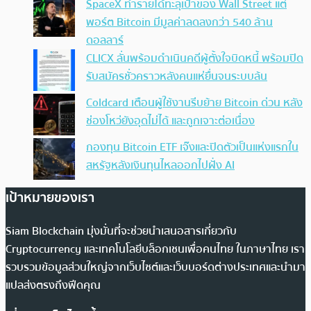
SpaceX ทำรายได้ทะลุเป้าของ Wall Street แต่
พอร์ต Bitcoin มีมูลค่าลดลงกว่า 540 ล้าน
ดอลลาร์
CLICX ลั่นพร้อมดำเนินคดีผู้ตั้งใจบิดหนี้ พร้อมปิด
รับสมัครชั่วคราวหลังคนแห่ยื่นจนระบบล้น
Coldcard เตือนผู้ใช้งานรีบย้าย Bitcoin ด่วน หลัง
ช่องโหว่ยังอุดไม่ได้ และถูกเจาะต่อเนื่อง
กองทุน Bitcoin ETF เจ๊งและปิดตัวเป็นแห่งแรกใน
สหรัฐหลังเงินทุนไหลออกไปฝั่ง AI
เป้าหมายของเรา
Siam Blockchain มุ่งมั่นที่จะช่วยนำเสนอสารเกี่ยวกับ
Cryptocurrency และเทคโนโลยีบล็อกเชนเพื่อคนไทย ในภาษาไทย เรา
รวบรวมข้อมูลส่วนใหญ่จากเว็บไซต์และเว็บบอร์ดต่างประเทศและนำมา
แปลส่งตรงถึงฟีดคุณ