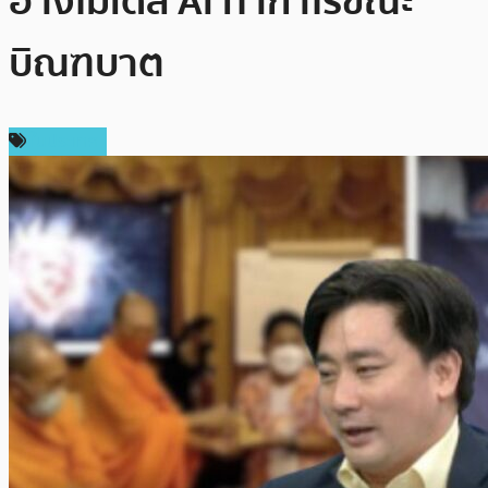
อ้างโมเดล AI ทำกำไรขณะ
บิณฑบาต
ในประเทศ