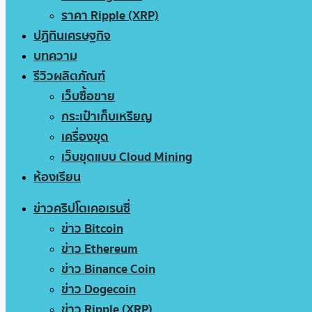
ราคา Ripple (XRP)
ปฏิทินเศรษฐกิจ
บทความ
รีวิวผลิตภัณฑ์
เว็บซื้อขาย
กระเป๋าเก็บเหรียญ
เครื่องขุด
เว็บขุดแบบ Cloud Mining
ห้องเรียน
ข่าวคริปโตเคอเรนซี่
ข่าว Bitcoin
ข่าว Ethereum
ข่าว Binance Coin
ข่าว Dogecoin
ข่าว Ripple (XRP)