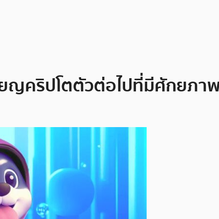
ยญคริปโตตัวต่อไปที่มีศักยภาพ