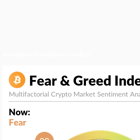
สภาวะตลาด (ความกลัว vs ความโลภ)