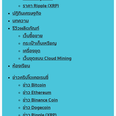
ราคา Ripple (XRP)
ปฏิทินเศรษฐกิจ
บทความ
รีวิวผลิตภัณฑ์
เว็บซื้อขาย
กระเป๋าเก็บเหรียญ
เครื่องขุด
เว็บขุดแบบ Cloud Mining
ห้องเรียน
ข่าวคริปโตเคอเรนซี่
ข่าว Bitcoin
ข่าว Ethereum
ข่าว Binance Coin
ข่าว Dogecoin
ข่าว Ripple (XRP)