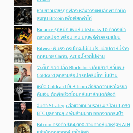
ชายชาวมิสซูรีถูกฟ้อง หลังวางแผนลักพาตัวนัก
ลงทุน Bitcoin เพื่อเรียกค่าไถ่
Binance รุกหนัก เพิ่มหุ้น bStocks 10 ตัวดังเข้า
ตลาดสปอต พร้อมแคมเปญฟรีค่าธรรมเนียม
Bitwise ฟันธง คริปโตจะไม่เป็นไร แม้สัปดาห์นี้ร่าง
กฎหมาย Clarity Act จะโหวตไม่ผ่าน
‘อ.ตั๊ม’ ถอดปลั้ก Blockclock เก็บเข้าตู้ หวั่นพิษ
Coldcard ลุกลามสู่อุปกรณ์คริปโทฯ ในบ้าน
เหยื่อ Coldcard ใช้ Bitcoin ส่งข้อความหาโจรขอ
คืนเงิน ตัดพ้อชีวิตโอนกลับมาสักนิดก็ยังดี
จับตา Strategy ส่อแววเทขายรอบ 4 ? โอน 1,030
BTC มูลค่าทะลุ 2 พันล้านบาท ออกจากกระเป๋า
Bitcoin ทรงตัว $64,000 สวนทางหุ้นสหรัฐฯ ATH
หลังข้อตกลงฮอร์มุซใกล้ยุติ