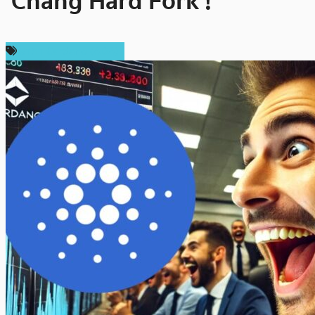
‘Chang Hard Fork’!
ราคา Cardano (ADA)