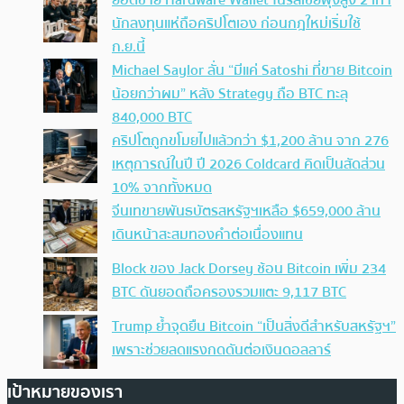
ยอดขาย Hardware Wallet ในรัสเซียพุ่งสูง 2 เท่า
นักลงทุนแห่ถือคริปโตเอง ก่อนกฎใหม่เริ่มใช้
ก.ย.นี้
Michael Saylor ลั่น “มีแค่ Satoshi ที่ขาย Bitcoin
น้อยกว่าผม” หลัง Strategy ถือ BTC ทะลุ
840,000 BTC
คริปโตถูกขโมยไปแล้วกว่า $1,200 ล้าน จาก 276
เหตุการณ์ในปี ปี 2026 Coldcard คิดเป็นสัดส่วน
10% จากทั้งหมด
จีนเทขายพันธบัตรสหรัฐฯเหลือ $659,000 ล้าน
เดินหน้าสะสมทองคำต่อเนื่องแทน
Block ของ Jack Dorsey ช้อน Bitcoin เพิ่ม 234
BTC ดันยอดถือครองรวมแตะ 9,117 BTC
Trump ย้ำจุดยืน Bitcoin “เป็นสิ่งดีสำหรับสหรัฐฯ”
เพราะช่วยลดแรงกดดันต่อเงินดอลลาร์
เป้าหมายของเรา