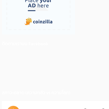
ติดตามเราบน Facebook
สภาวะตลาด (ความกลัว vs ความโลภ)