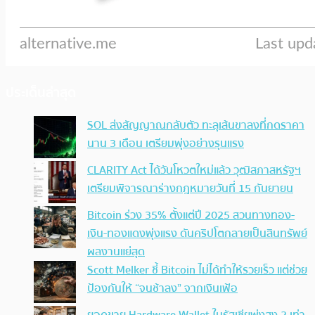
ประเด็นล่าสุด
SOL ส่งสัญญาณกลับตัว ทะลุเส้นขาลงที่กดราคา
นาน 3 เดือน เตรียมพุ่งอย่างรุนแรง
CLARITY Act ได้วันโหวตใหม่แล้ว วุฒิสภาสหรัฐฯ
เตรียมพิจารณาร่างกฎหมายวันที่ 15 กันยายน
Bitcoin ร่วง 35% ตั้งแต่ปี 2025 สวนทางทอง-
เงิน-ทองแดงพุ่งแรง ดันคริปโตกลายเป็นสินทรัพย์
ผลงานแย่สุด
Scott Melker ชี้ Bitcoin ไม่ได้ทำให้รวยเร็ว แต่ช่วย
ป้องกันให้ “จนช้าลง” จากเงินเฟ้อ