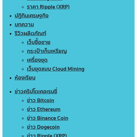
ราคา Ripple (XRP)
ปฏิทินเศรษฐกิจ
บทความ
รีวิวผลิตภัณฑ์
เว็บซื้อขาย
กระเป๋าเก็บเหรียญ
เครื่องขุด
เว็บขุดแบบ Cloud Mining
ห้องเรียน
ข่าวคริปโตเคอเรนซี่
ข่าว Bitcoin
ข่าว Ethereum
ข่าว Binance Coin
ข่าว Dogecoin
ข่าว Ripple (XRP)