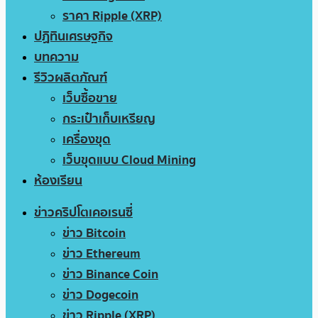
ราคา Ripple (XRP)
ปฏิทินเศรษฐกิจ
บทความ
รีวิวผลิตภัณฑ์
เว็บซื้อขาย
กระเป๋าเก็บเหรียญ
เครื่องขุด
เว็บขุดแบบ Cloud Mining
ห้องเรียน
ข่าวคริปโตเคอเรนซี่
ข่าว Bitcoin
ข่าว Ethereum
ข่าว Binance Coin
ข่าว Dogecoin
ข่าว Ripple (XRP)