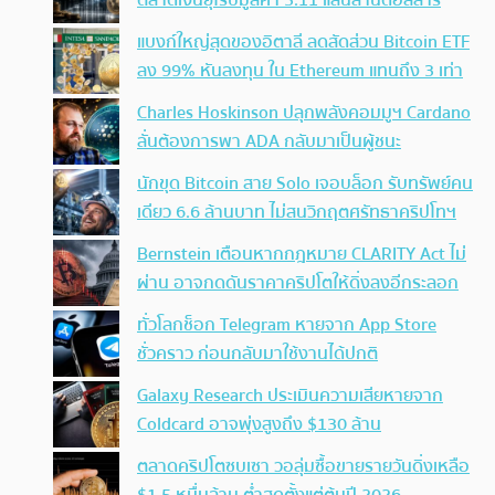
แบงก์ใหญ่สุดของอิตาลี ลดสัดส่วน Bitcoin ETF
ลง 99% หันลงทุน ใน Ethereum แทนถึง 3 เท่า
Charles Hoskinson ปลุกพลังคอมมูฯ Cardano
ลั่นต้องการพา ADA กลับมาเป็นผู้ชนะ
นักขุด Bitcoin สาย Solo เจอบล็อก รับทรัพย์คน
เดียว 6.6 ล้านบาท ไม่สนวิกฤตศรัทธาคริปโทฯ
Bernstein เตือนหากกฎหมาย CLARITY Act ไม่
ผ่าน อาจกดดันราคาคริปโตให้ดิ่งลงอีกระลอก
ทั่วโลกช็อก Telegram หายจาก App Store
ชั่วคราว ก่อนกลับมาใช้งานได้ปกติ
Galaxy Research ประเมินความเสียหายจาก
Coldcard อาจพุ่งสูงถึง $130 ล้าน
ตลาดคริปโตซบเซา วอลุ่มซื้อขายรายวันดิ่งเหลือ
$1.5 หมื่นล้าน ต่ำสุดตั้งแต่ต้นปี 2026