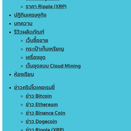
ราคา Ripple (XRP)
ปฏิทินเศรษฐกิจ
บทความ
รีวิวผลิตภัณฑ์
เว็บซื้อขาย
กระเป๋าเก็บเหรียญ
เครื่องขุด
เว็บขุดแบบ Cloud Mining
ห้องเรียน
ข่าวคริปโตเคอเรนซี่
ข่าว Bitcoin
ข่าว Ethereum
ข่าว Binance Coin
ข่าว Dogecoin
ข่าว Ripple (XRP)