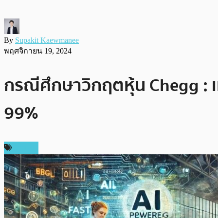
By
Supakit Kaewmanee
พฤศจิกายน 19, 2024
กรณีศึกษาวิกฤตหุ้น Chegg : เม
99%
ข่าว AI