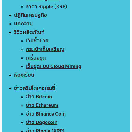
ราคา Ripple (XRP)
ปฏิทินเศรษฐกิจ
บทความ
รีวิวผลิตภัณฑ์
เว็บซื้อขาย
กระเป๋าเก็บเหรียญ
เครื่องขุด
เว็บขุดแบบ Cloud Mining
ห้องเรียน
ข่าวคริปโตเคอเรนซี่
ข่าว Bitcoin
ข่าว Ethereum
ข่าว Binance Coin
ข่าว Dogecoin
ข่าว Ripple (XRP)