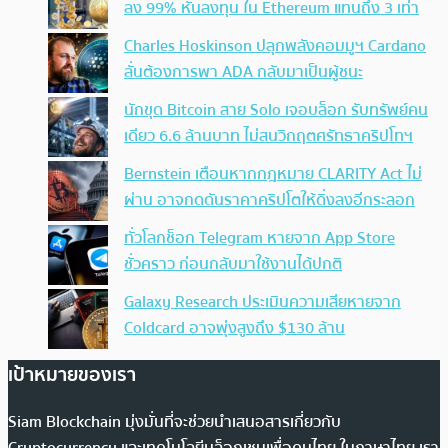
ลง 99% หันลงทุน ใน Ethereum แทนถึง 3 เท่า
Charles Hoskinson ปลุกพลังคอมมูฯ Cardano
ลั่นต้องการพา ADA กลับมาเป็นผู้ชนะ
นักขุด Bitcoin สาย Solo เจอบล็อก รับทรัพย์คน
เดียว 6.6 ล้านบาท ไม่สนวิกฤตศรัทธาคริปโทฯ
Bernstein เตือนหากกฎหมาย CLARITY Act ไม่
ผ่าน อาจกดดันราคาคริปโตให้ดิ่งลงอีกระลอก
ทั่วโลกช็อก Telegram หายจาก App Store
ชั่วคราว ก่อนกลับมาใช้งานได้ปกติ
Galaxy Research ประเมินความเสียหายจาก
Coldcard อาจพุ่งสูงถึง $130 ล้าน
เป้าหมายของเรา
Siam Blockchain มุ่งมั่นที่จะช่วยนำเสนอสารเกี่ยวกับ