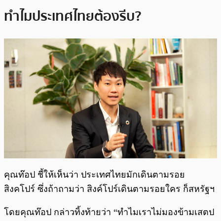
ทำไมประเทศไทยต้องรีบ?
คุณท๊อป ชี้ให้เห็นว่า ประเทศไทยมักเดินตามรอย
สิงคโปร์ ซึ่งถ้าถามว่า สิงค์โปร์เดินตามรอยใคร ก็สหรัฐฯ
โดยคุณท๊อป กล่าวทิ้งท้ายว่า “ทําไมเราไม่มองข้ามเสตป