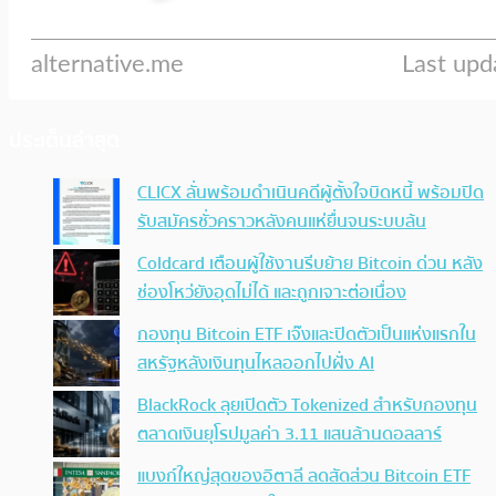
ประเด็นล่าสุด
CLICX ลั่นพร้อมดำเนินคดีผู้ตั้งใจบิดหนี้ พร้อมปิด
รับสมัครชั่วคราวหลังคนแห่ยื่นจนระบบล้น
Coldcard เตือนผู้ใช้งานรีบย้าย Bitcoin ด่วน หลัง
ช่องโหว่ยังอุดไม่ได้ และถูกเจาะต่อเนื่อง
กองทุน Bitcoin ETF เจ๊งและปิดตัวเป็นแห่งแรกใน
สหรัฐหลังเงินทุนไหลออกไปฝั่ง AI
BlackRock ลุยเปิดตัว Tokenized สำหรับกองทุน
ตลาดเงินยุโรปมูลค่า 3.11 แสนล้านดอลลาร์
แบงก์ใหญ่สุดของอิตาลี ลดสัดส่วน Bitcoin ETF