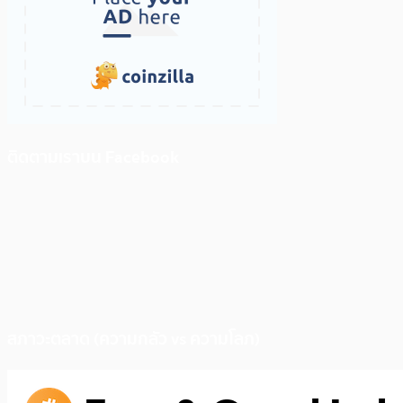
ติดตามเราบน Facebook
สภาวะตลาด (ความกลัว vs ความโลภ)