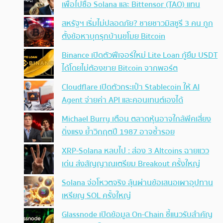
เพื่อไปซื้อ Solana และ Bittensor (TAO) แทน
สหรัฐฯ เริ่มไม่ปลอดภัย? ชายชาวมิสซูรี 3 คน ถูก
ตั้งข้อหาบุกรุกบ้านขโมย Bitcoin
Binance เปิดตัวฟีเจอร์ใหม่ Lite Loan กู้ยืม USDT
ได้โดยไม่ต้องขาย Bitcoin จากพอร์ต
Cloudflare เปิดตัวกระเป๋า Stablecoin ให้ AI
Agent จ่ายค่า API และคอนเทนต์เองได้
Michael Burry เตือน ตลาดหุ้นอาจใกล้พีคเสี่ยง
ดิ่งแรง ย้ำวิกฤตปี 1987 อาจซ้ำรอย
XRP-Solana หลบไป : ส่อง 3 Altcoins ฉายแวว
เด่น ส่งสัญญาณเตรียม Breakout ครั้งใหญ่
Solana จ่อโหวตจริง ลุ้นผ่านข้อเสนอเผาอุปทาน
เหรียญ SOL ครั้งใหญ่
Glassnode เปิดข้อมูล On-Chain ชี้แนวรับสำคัญ