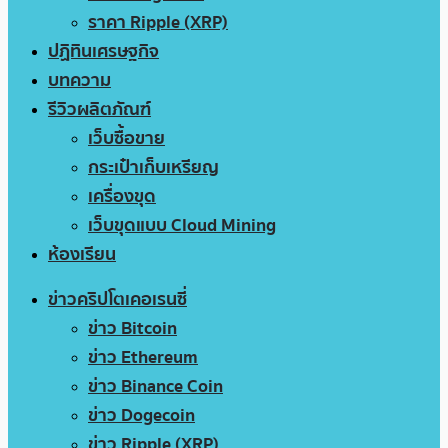
ราคา Ripple (XRP)
ปฏิทินเศรษฐกิจ
บทความ
รีวิวผลิตภัณฑ์
เว็บซื้อขาย
กระเป๋าเก็บเหรียญ
เครื่องขุด
เว็บขุดแบบ Cloud Mining
ห้องเรียน
ข่าวคริปโตเคอเรนซี่
ข่าว Bitcoin
ข่าว Ethereum
ข่าว Binance Coin
ข่าว Dogecoin
ข่าว Ripple (XRP)