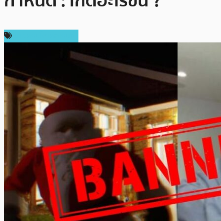
กำหนด : เกิดอะไรขึ้น ?
ข่าวคริปโตเคอเรนซี่