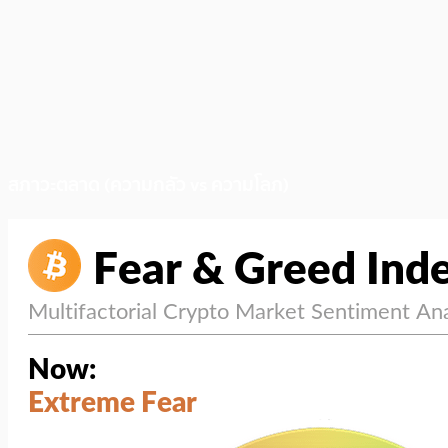
สภาวะตลาด (ความกลัว vs ความโลภ)