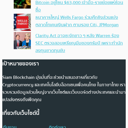
Bitcoin อยู่โซน $63,000 เจ้ามือ-รายย่อยแห่ช้อน
ซื้อ
ธนาคารใหญ่ Wells Fargo ร่วมศึกชิงส่วนแบ่ง
ตลาดโทเคนเงินฝาก ตามรอย Citi, JPMorgan
Clarity Act อาจชะงักยาว ๆ หลัง Warren ร้อง
SEC ตรวจสอบเหรียญมีมของทรัมป์ เพราะทำนัก
ลงทุนขาดทุนยับ
เป้าหมายของเรา
Siam Blockchain มุ่งมั่นที่จะช่วยนำเสนอสารเกี่ยวกับ
Cryptocurrency และเทคโนโลยีบล็อกเชนเพื่อคนไทย ในภาษาไทย เรา
รวบรวมข้อมูลส่วนใหญ่จากเว็บไซต์และเว็บบอร์ดต่างประเทศและนำมา
แปลส่งตรงถึงฟีดคุณ
เกี่ยวกับเว็บไซต์นี้
ทีมงาน
ติดต่อเรา