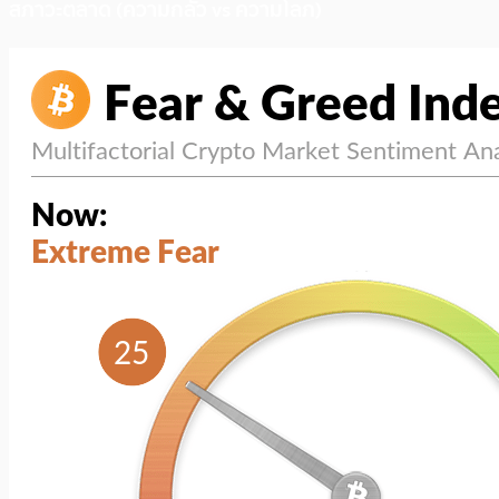
สภาวะตลาด (ความกลัว vs ความโลภ)