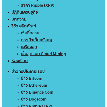
ราคา Ripple (XRP)
ปฏิทินเศรษฐกิจ
บทความ
รีวิวผลิตภัณฑ์
เว็บซื้อขาย
กระเป๋าเก็บเหรียญ
เครื่องขุด
เว็บขุดแบบ Cloud Mining
ห้องเรียน
ข่าวคริปโตเคอเรนซี่
ข่าว Bitcoin
ข่าว Ethereum
ข่าว Binance Coin
ข่าว Dogecoin
ข่าว Ripple (XRP)