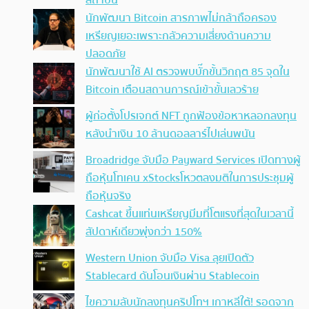
สถาบัน
นักพัฒนา Bitcoin สารภาพไม่กล้าถือครอง
เหรียญเยอะเพราะกลัวความเสี่ยงด้านความ
ปลอดภัย
นักพัฒนาใช้ AI ตรวจพบบั๊กขั้นวิกฤต 85 จุดใน
Bitcoin เตือนสถานการณ์เข้าขั้นเลวร้าย
ผู้ก่อตั้งโปรเจกต์ NFT ถูกฟ้องข้อหาหลอกลงทุน
หลังนำเงิน 10 ล้านดอลลาร์ไปเล่นพนัน
Broadridge จับมือ Payward Services เปิดทางผู้
ถือหุ้นโทเคน xStocksโหวตลงมติในการประชุมผู้
ถือหุ้นจริง
Cashcat ขึ้นแท่นเหรียญมีมที่โตแรงที่สุดในเวลานี้
สัปดาห์เดียวพุ่งกว่า 150%
Western Union จับมือ Visa ลุยเปิดตัว
Stablecard ดันโอนเงินผ่าน Stablecoin
ไขความลับนักลงทุนคริปโทฯ เกาหลีใต้! รอดจาก