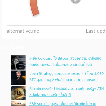
ประเด็นล่าสุด
เหยื่อ Coldcard ใช้ Bitcoin ส่งข้อความหาโจรขอ
คืนเงิน ตัดพ้อชีวิตโอนกลับมาสักนิดก็ยังดี
จับตา Strategy ส่อแววเทขายรอบ 4 ? โอน 1,030
BTC มูลค่าทะลุ 2 พันล้านบาท ออกจากกระเป๋า
Bitcoin ทรงตัว $64,000 สวนทางหุ้นสหรัฐฯ ATH
หลังข้อตกลงฮอร์มุซใกล้ยุติ
S&P 500 ทำจุดสูงสุดใหม่ แต่ Bitcoin ไม่ตาม