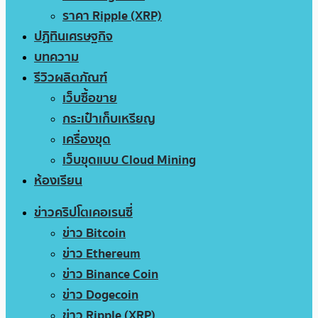
ราคา Ripple (XRP)
ปฏิทินเศรษฐกิจ
บทความ
รีวิวผลิตภัณฑ์
เว็บซื้อขาย
กระเป๋าเก็บเหรียญ
เครื่องขุด
เว็บขุดแบบ Cloud Mining
ห้องเรียน
ข่าวคริปโตเคอเรนซี่
ข่าว Bitcoin
ข่าว Ethereum
ข่าว Binance Coin
ข่าว Dogecoin
ข่าว Ripple (XRP)