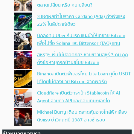
ตลาดเปลี่ยน หรือ คนเปลี่ยน?
3 เหตุผลทำไมราคา Cardano (Ada) ถึงพุ่งแรง
22% ในสัปดาห์เดียว
นักลงทุน Uber รุ่นแรก แนะนำให้เทขาย Bitcoin
เพื่อไปซื้อ Solana และ Bittensor (TAO) แทน
สหรัฐฯ เริ่มไม่ปลอดภัย? ชายชาวมิสซูรี 3 คน ถูก
ตั้งข้อหาบุกรุกบ้านขโมย Bitcoin
Binance เปิดตัวฟีเจอร์ใหม่ Lite Loan กู้ยืม USDT
ได้โดยไม่ต้องขาย Bitcoin จากพอร์ต
Cloudflare เปิดตัวกระเป๋า Stablecoin ให้ AI
Agent จ่ายค่า API และคอนเทนต์เองได้
Michael Burry เตือน ตลาดหุ้นอาจใกล้พีคเสี่ยง
ดิ่งแรง ย้ำวิกฤตปี 1987 อาจซ้ำรอย
เป้าหมายของเรา