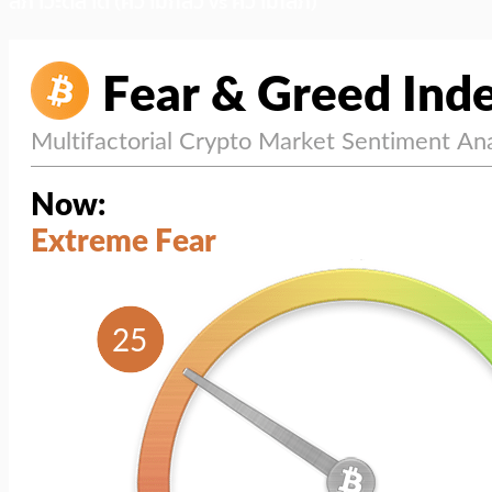
สภาวะตลาด (ความกลัว vs ความโลภ)