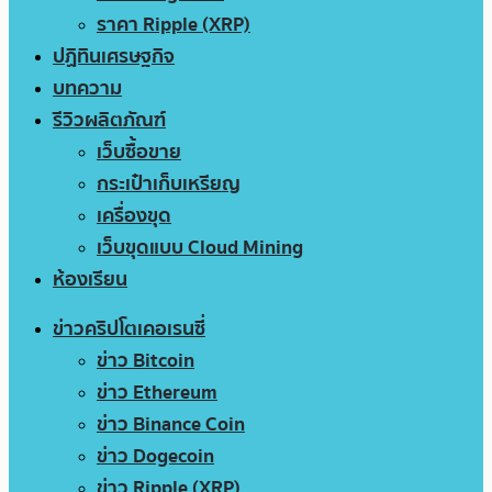
ราคา Ripple (XRP)
ปฏิทินเศรษฐกิจ
บทความ
รีวิวผลิตภัณฑ์
เว็บซื้อขาย
กระเป๋าเก็บเหรียญ
เครื่องขุด
เว็บขุดแบบ Cloud Mining
ห้องเรียน
ข่าวคริปโตเคอเรนซี่
ข่าว Bitcoin
ข่าว Ethereum
ข่าว Binance Coin
ข่าว Dogecoin
ข่าว Ripple (XRP)