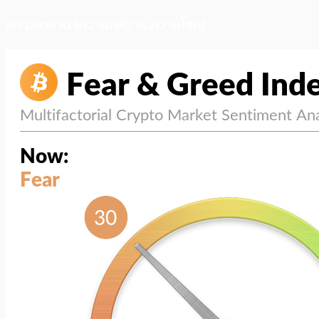
สภาวะตลาด (ความกลัว vs ความโลภ)