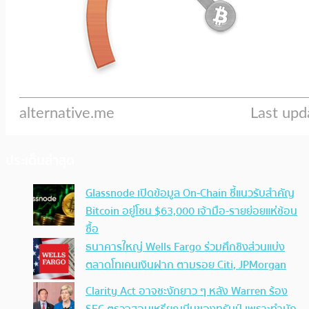
ประเด็นล่าสุด
Glassnode เปิดข้อมูล On-Chain ชี้แนวรับสำคัญ
Bitcoin อยู่โซน $63,000 เจ้ามือ-รายย่อยแห่ช้อน
ซื้อ
ธนาคารใหญ่ Wells Fargo ร่วมศึกชิงส่วนแบ่ง
ตลาดโทเคนเงินฝาก ตามรอย Citi, JPMorgan
Clarity Act อาจชะงักยาว ๆ หลัง Warren ร้อง