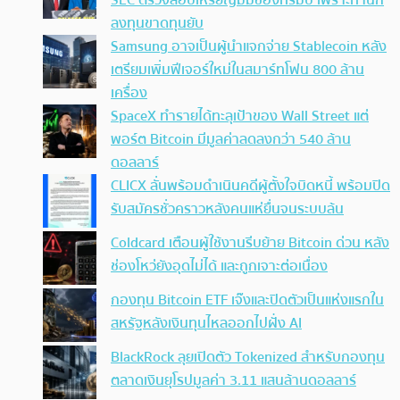
SEC ตรวจสอบเหรียญมีมของทรัมป์ เพราะทำนัก
ลงทุนขาดทุนยับ
Samsung อาจเป็นผู้นำแจกจ่าย Stablecoin หลัง
เตรียมเพิ่มฟีเจอร์ใหม่ในสมาร์ทโฟน 800 ล้าน
เครื่อง
SpaceX ทำรายได้ทะลุเป้าของ Wall Street แต่
พอร์ต Bitcoin มีมูลค่าลดลงกว่า 540 ล้าน
ดอลลาร์
CLICX ลั่นพร้อมดำเนินคดีผู้ตั้งใจบิดหนี้ พร้อมปิด
รับสมัครชั่วคราวหลังคนแห่ยื่นจนระบบล้น
Coldcard เตือนผู้ใช้งานรีบย้าย Bitcoin ด่วน หลัง
ช่องโหว่ยังอุดไม่ได้ และถูกเจาะต่อเนื่อง
กองทุน Bitcoin ETF เจ๊งและปิดตัวเป็นแห่งแรกใน
สหรัฐหลังเงินทุนไหลออกไปฝั่ง AI
BlackRock ลุยเปิดตัว Tokenized สำหรับกองทุน
ตลาดเงินยุโรปมูลค่า 3.11 แสนล้านดอลลาร์