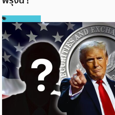
พรุ่งนี้ !
ข่าวคริปโตเคอเรนซี่