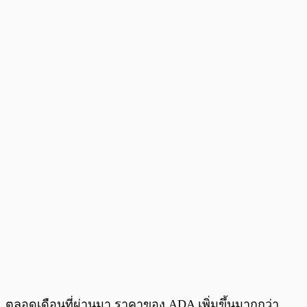
ตลอดเดือนที่ผ่านมา ราคาของ ADA เพิ่มขึ้นมากกว่า