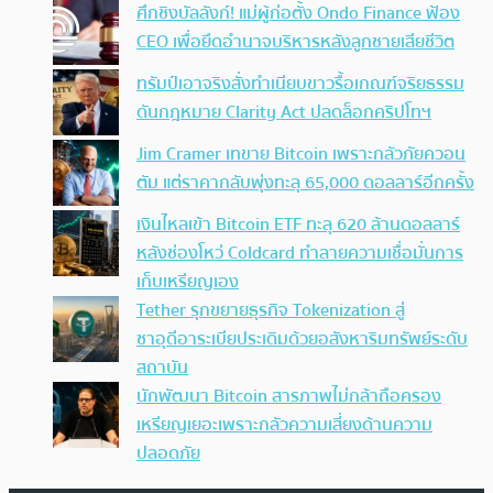
ศึกชิงบัลลังก์! แม่ผู้ก่อตั้ง Ondo Finance ฟ้อง
CEO เพื่อยึดอำนาจบริหารหลังลูกชายเสียชีวิต
ทรัมป์เอาจริง สั่งทำเนียบขาวรื้อเกณฑ์จริยธรรม
ดันกฎหมาย Clarity Act ปลดล็อกคริปโทฯ
Jim Cramer เทขาย Bitcoin เพราะกลัวภัยควอน
ตัม แต่ราคากลับพุ่งทะลุ 65,000 ดอลลาร์อีกครั้ง
เงินไหลเข้า Bitcoin ETF ทะลุ 620 ล้านดอลลาร์
หลังช่องโหว่ Coldcard ทำลายความเชื่อมั่นการ
เก็บเหรียญเอง
Tether รุกขยายธุรกิจ Tokenization สู่
ซาอุดีอาระเบียประเดิมด้วยอสังหาริมทรัพย์ระดับ
สถาบัน
นักพัฒนา Bitcoin สารภาพไม่กล้าถือครอง
เหรียญเยอะเพราะกลัวความเสี่ยงด้านความ
ปลอดภัย