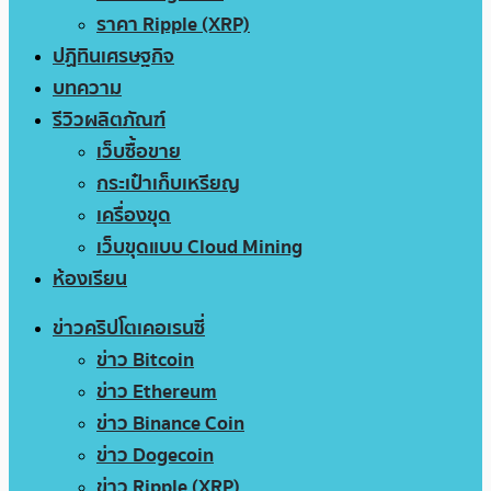
ราคา Ripple (XRP)
ปฏิทินเศรษฐกิจ
บทความ
รีวิวผลิตภัณฑ์
เว็บซื้อขาย
กระเป๋าเก็บเหรียญ
เครื่องขุด
เว็บขุดแบบ Cloud Mining
ห้องเรียน
ข่าวคริปโตเคอเรนซี่
ข่าว Bitcoin
ข่าว Ethereum
ข่าว Binance Coin
ข่าว Dogecoin
ข่าว Ripple (XRP)