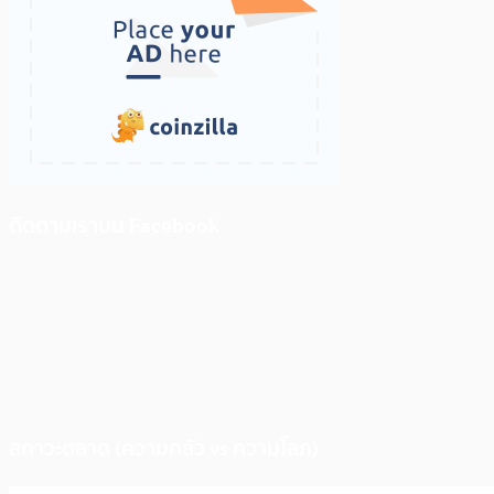
ติดตามเราบน Facebook
สภาวะตลาด (ความกลัว vs ความโลภ)