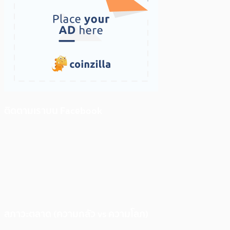
ติดตามเราบน Facebook
สภาวะตลาด (ความกลัว vs ความโลภ)