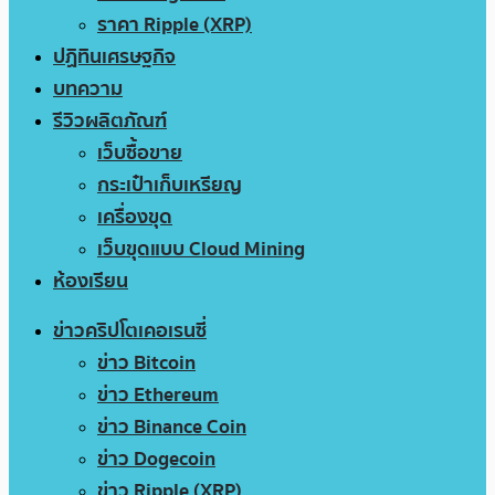
ราคา Ripple (XRP)
ปฏิทินเศรษฐกิจ
บทความ
รีวิวผลิตภัณฑ์
เว็บซื้อขาย
กระเป๋าเก็บเหรียญ
เครื่องขุด
เว็บขุดแบบ Cloud Mining
ห้องเรียน
ข่าวคริปโตเคอเรนซี่
ข่าว Bitcoin
ข่าว Ethereum
ข่าว Binance Coin
ข่าว Dogecoin
ข่าว Ripple (XRP)