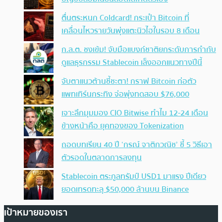
ตื่นตระหนก Coldcard! กระเป๋า Bitcoin ที่
เคลื่อนไหวรายวันพุ่งแตะนิวไฮในรอบ 8 เดือน
ก.ล.ต. ชงเข้ม! จับมือแบงก์ชาติยกระดับการกำกับ
ดูแลธุรกรรม Stablecoin เล็งออกแนวทางปีนี้
จับตาแนวต้านชี้ชะตา! กราฟ Bitcoin ก่อตัว
แพทเทิร์นกระทิง จ่อพุ่งทดสอบ $76,000
เจาะลึกมุมมอง CIO Bitwise ทำไม 12-24 เดือน
ข้างหน้าคือ ยุคทองของ Tokenization
ถอดบทเรียน 40 ปี ‘กรณ์ จาติกวณิช’ ชี้ 5 วิธีเอา
ตัวรอดในตลาดการลงทุน
Stablecoin ตระกูลทรัมป์ USD1 มาแรง ปีเดียว
ยอดเทรดทะลุ $50,000 ล้านบน Binance
เป้าหมายของเรา