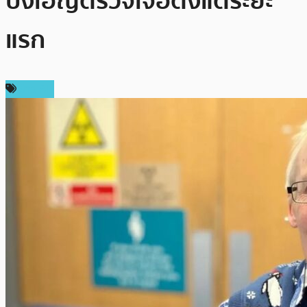
บังเอิญตรวจเจอตั้งแต่ระยะ
แรก
ข่าว AI