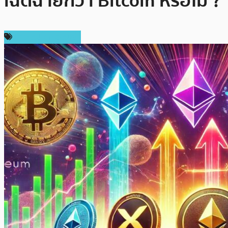
เฉิดฉายกว่า Bitcoin หรือไม่ ?
ข่าวคริปโตเคอเรนซี่