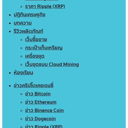
ราคา Ripple (XRP)
ปฏิทินเศรษฐกิจ
บทความ
รีวิวผลิตภัณฑ์
เว็บซื้อขาย
กระเป๋าเก็บเหรียญ
เครื่องขุด
เว็บขุดแบบ Cloud Mining
ห้องเรียน
ข่าวคริปโตเคอเรนซี่
ข่าว Bitcoin
ข่าว Ethereum
ข่าว Binance Coin
ข่าว Dogecoin
ข่าว Ripple (XRP)