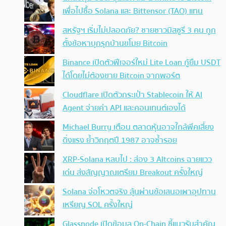
เพื่อไปซื้อ Solana และ Bittensor (TAO) แทน
สหรัฐฯ เริ่มไม่ปลอดภัย? ชายชาวมิสซูรี 3 คน ถูก
ตั้งข้อหาบุกรุกบ้านขโมย Bitcoin
Binance เปิดตัวฟีเจอร์ใหม่ Lite Loan กู้ยืม USDT
ได้โดยไม่ต้องขาย Bitcoin จากพอร์ต
Cloudflare เปิดตัวกระเป๋า Stablecoin ให้ AI
Agent จ่ายค่า API และคอนเทนต์เองได้
Michael Burry เตือน ตลาดหุ้นอาจใกล้พีคเสี่ยง
ดิ่งแรง ย้ำวิกฤตปี 1987 อาจซ้ำรอย
XRP-Solana หลบไป : ส่อง 3 Altcoins ฉายแวว
เด่น ส่งสัญญาณเตรียม Breakout ครั้งใหญ่
Solana จ่อโหวตจริง ลุ้นผ่านข้อเสนอเผาอุปทาน
เหรียญ SOL ครั้งใหญ่
Glassnode เปิดข้อมูล On-Chain ชี้แนวรับสำคัญ