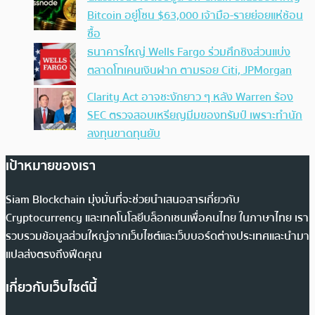
Bitcoin อยู่โซน $63,000 เจ้ามือ-รายย่อยแห่ช้อน
ซื้อ
ธนาคารใหญ่ Wells Fargo ร่วมศึกชิงส่วนแบ่ง
ตลาดโทเคนเงินฝาก ตามรอย Citi, JPMorgan
Clarity Act อาจชะงักยาว ๆ หลัง Warren ร้อง
SEC ตรวจสอบเหรียญมีมของทรัมป์ เพราะทำนัก
ลงทุนขาดทุนยับ
เป้าหมายของเรา
Siam Blockchain มุ่งมั่นที่จะช่วยนำเสนอสารเกี่ยวกับ
Cryptocurrency และเทคโนโลยีบล็อกเชนเพื่อคนไทย ในภาษาไทย เรา
รวบรวมข้อมูลส่วนใหญ่จากเว็บไซต์และเว็บบอร์ดต่างประเทศและนำมา
แปลส่งตรงถึงฟีดคุณ
เกี่ยวกับเว็บไซต์นี้