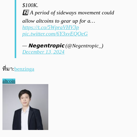
$100K.
2️⃣ A period of sideways movement could
allow altcoins to gear up for a…
https://t.co/5WpraVHV3p
pic.twitter.com/6Y3xvEQOeG
— 𝗡𝗲𝗴𝗲𝗻𝘁𝗿𝗼𝗽𝗶𝗰 (@Negentropic_)
December 13, 2024
ที่มา:
benzinga
altcoin