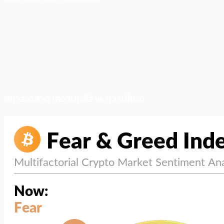
สภาวะตลาด (ความกลัว vs ความโลภ)