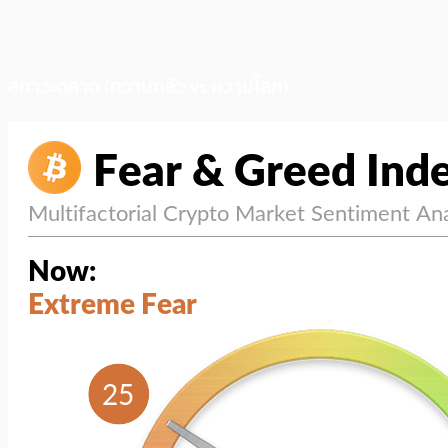
สภาวะตลาด (ความกลัว vs ความโลภ)