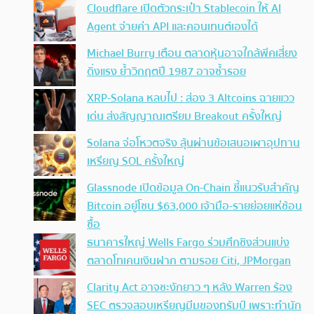
Cloudflare เปิดตัวกระเป๋า Stablecoin ให้ AI
Agent จ่ายค่า API และคอนเทนต์เองได้
Michael Burry เตือน ตลาดหุ้นอาจใกล้พีคเสี่ยง
ดิ่งแรง ย้ำวิกฤตปี 1987 อาจซ้ำรอย
XRP-Solana หลบไป : ส่อง 3 Altcoins ฉายแวว
เด่น ส่งสัญญาณเตรียม Breakout ครั้งใหญ่
Solana จ่อโหวตจริง ลุ้นผ่านข้อเสนอเผาอุปทาน
เหรียญ SOL ครั้งใหญ่
Glassnode เปิดข้อมูล On-Chain ชี้แนวรับสำคัญ
Bitcoin อยู่โซน $63,000 เจ้ามือ-รายย่อยแห่ช้อน
ซื้อ
ธนาคารใหญ่ Wells Fargo ร่วมศึกชิงส่วนแบ่ง
ตลาดโทเคนเงินฝาก ตามรอย Citi, JPMorgan
Clarity Act อาจชะงักยาว ๆ หลัง Warren ร้อง
SEC ตรวจสอบเหรียญมีมของทรัมป์ เพราะทำนัก