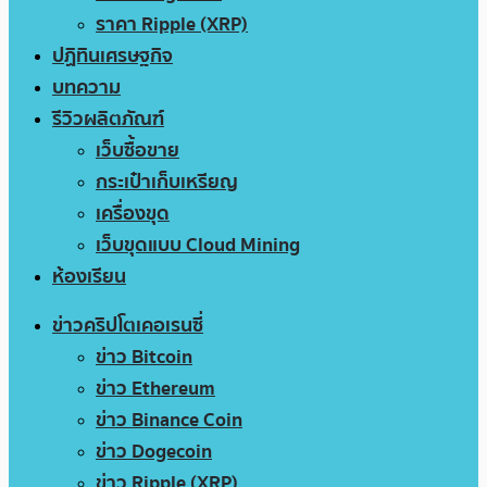
ราคา Ripple (XRP)
ปฏิทินเศรษฐกิจ
บทความ
รีวิวผลิตภัณฑ์
เว็บซื้อขาย
กระเป๋าเก็บเหรียญ
เครื่องขุด
เว็บขุดแบบ Cloud Mining
ห้องเรียน
ข่าวคริปโตเคอเรนซี่
ข่าว Bitcoin
ข่าว Ethereum
ข่าว Binance Coin
ข่าว Dogecoin
ข่าว Ripple (XRP)