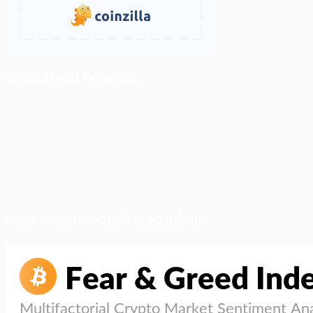
ติดตามเราบน Facebook
สภาวะตลาด (ความกลัว vs ความโลภ)