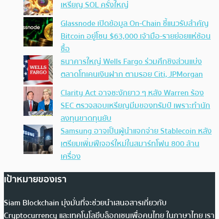
เหรียญ SOL ครั้งใหญ่
Glassnode เปิดข้อมูล On-Chain ชี้แนวรับสำคัญ
Bitcoin อยู่โซน $63,000 เจ้ามือ-รายย่อยแห่ช้อน
ซื้อ
ธนาคารใหญ่ Wells Fargo ร่วมศึกชิงส่วนแบ่ง
ตลาดโทเคนเงินฝาก ตามรอย Citi, JPMorgan
Clarity Act อาจชะงักยาว ๆ หลัง Warren ร้อง
SEC ตรวจสอบเหรียญมีมของทรัมป์ เพราะทำนัก
ลงทุนขาดทุนยับ
Samsung อาจเป็นผู้นำแจกจ่าย Stablecoin หลัง
เตรียมเพิ่มฟีเจอร์ใหม่ในสมาร์ทโฟน 800 ล้าน
เครื่อง
เป้าหมายของเรา
Siam Blockchain มุ่งมั่นที่จะช่วยนำเสนอสารเกี่ยวกับ
Cryptocurrency และเทคโนโลยีบล็อกเชนเพื่อคนไทย ในภาษาไทย เรา