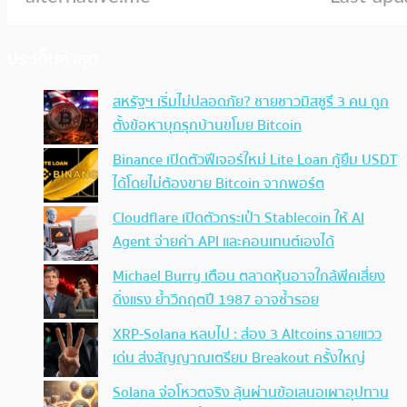
ประเด็นล่าสุด
สหรัฐฯ เริ่มไม่ปลอดภัย? ชายชาวมิสซูรี 3 คน ถูก
ตั้งข้อหาบุกรุกบ้านขโมย Bitcoin
Binance เปิดตัวฟีเจอร์ใหม่ Lite Loan กู้ยืม USDT
ได้โดยไม่ต้องขาย Bitcoin จากพอร์ต
Cloudflare เปิดตัวกระเป๋า Stablecoin ให้ AI
Agent จ่ายค่า API และคอนเทนต์เองได้
Michael Burry เตือน ตลาดหุ้นอาจใกล้พีคเสี่ยง
ดิ่งแรง ย้ำวิกฤตปี 1987 อาจซ้ำรอย
XRP-Solana หลบไป : ส่อง 3 Altcoins ฉายแวว
เด่น ส่งสัญญาณเตรียม Breakout ครั้งใหญ่
Solana จ่อโหวตจริง ลุ้นผ่านข้อเสนอเผาอุปทาน