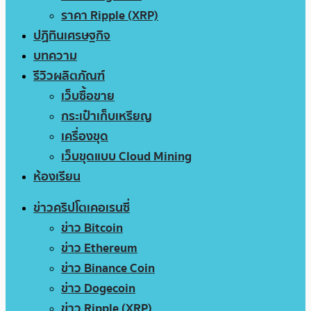
ราคา Ripple (XRP)
ปฏิทินเศรษฐกิจ
บทความ
รีวิวผลิตภัณฑ์
เว็บซื้อขาย
กระเป๋าเก็บเหรียญ
เครื่องขุด
เว็บขุดแบบ Cloud Mining
ห้องเรียน
ข่าวคริปโตเคอเรนซี่
ข่าว Bitcoin
ข่าว Ethereum
ข่าว Binance Coin
ข่าว Dogecoin
ข่าว Ripple (XRP)