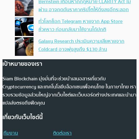
Bernstein เตือนหากกฎหมาย CLARITY Act ไม่
ผ่าน อาจกดดันราคาคริปโตให้ดิ่งลงอีกระลอก
ทั่วโลกช็อก Telegram หายจาก App Store
ชั่วคราว ก่อนกลับมาใช้งานได้ปกติ
Galaxy Research ประเมินความเสียหายจาก
Coldcard อาจพุ่งสูงถึง $130 ล้าน
เป้าหมายของเรา
Siam Blockchain มุ่งมั่นที่จะช่วยนำเสนอสารเกี่ยวกับ
Cryptocurrency และเทคโนโลยีบล็อกเชนเพื่อคนไทย ในภาษาไทย เรา
รวบรวมข้อมูลส่วนใหญ่จากเว็บไซต์และเว็บบอร์ดต่างประเทศและนำมา
แปลส่งตรงถึงฟีดคุณ
เกี่ยวกับเว็บไซต์นี้
ทีมงาน
ติดต่อเรา