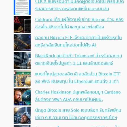
CLICX ลั่นพร้อมดำเนินคดีผู้ตั้งใจบิดหนี้ พร้อมปิด
รับสมัครชั่วคราวหลังคนแห่ยื่นจนระบบล้น
Coldcard เตือนผู้ใช้งานรีบย้าย Bitcoin ด่วน หลัง
ช่องโหว่ยังอุดไม่ได้ และถูกเจาะต่อเนื่อง
กองทุน Bitcoin ETF เจ๊งและปิดตัวเป็นแห่งแรกใน
สหรัฐหลังเงินทุนไหลออกไปฝั่ง AI
BlackRock ลุยเปิดตัว Tokenized สำหรับกองทุน
ตลาดเงินยุโรปมูลค่า 3.11 แสนล้านดอลลาร์
แบงก์ใหญ่สุดของอิตาลี ลดสัดส่วน Bitcoin ETF
ลง 99% หันลงทุน ใน Ethereum แทนถึง 3 เท่า
Charles Hoskinson ปลุกพลังคอมมูฯ Cardano
ลั่นต้องการพา ADA กลับมาเป็นผู้ชนะ
นักขุด Bitcoin สาย Solo เจอบล็อก รับทรัพย์คน
เดียว 6.6 ล้านบาท ไม่สนวิกฤตศรัทธาคริปโทฯ