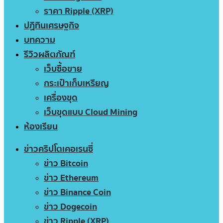
ราคา Ripple (XRP)
ปฏิทินเศรษฐกิจ
บทความ
รีวิวผลิตภัณฑ์
เว็บซื้อขาย
กระเป๋าเก็บเหรียญ
เครื่องขุด
เว็บขุดแบบ Cloud Mining
ห้องเรียน
ข่าวคริปโตเคอเรนซี่
ข่าว Bitcoin
ข่าว Ethereum
ข่าว Binance Coin
ข่าว Dogecoin
ข่าว Ripple (XRP)