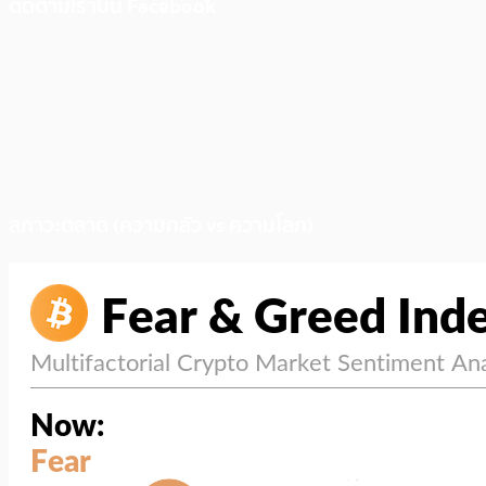
ติดตามเราบน Facebook
สภาวะตลาด (ความกลัว vs ความโลภ)