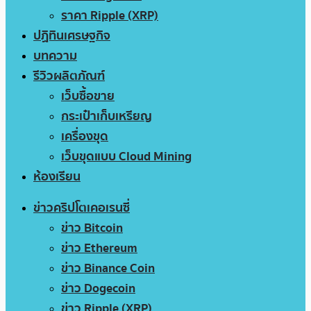
ราคา Ripple (XRP)
ปฏิทินเศรษฐกิจ
บทความ
รีวิวผลิตภัณฑ์
เว็บซื้อขาย
กระเป๋าเก็บเหรียญ
เครื่องขุด
เว็บขุดแบบ Cloud Mining
ห้องเรียน
ข่าวคริปโตเคอเรนซี่
ข่าว Bitcoin
ข่าว Ethereum
ข่าว Binance Coin
ข่าว Dogecoin
ข่าว Ripple (XRP)