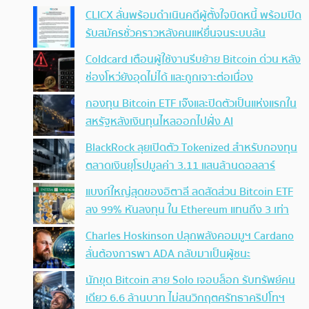
CLICX ลั่นพร้อมดำเนินคดีผู้ตั้งใจบิดหนี้ พร้อมปิด
รับสมัครชั่วคราวหลังคนแห่ยื่นจนระบบล้น
Coldcard เตือนผู้ใช้งานรีบย้าย Bitcoin ด่วน หลัง
ช่องโหว่ยังอุดไม่ได้ และถูกเจาะต่อเนื่อง
กองทุน Bitcoin ETF เจ๊งและปิดตัวเป็นแห่งแรกใน
สหรัฐหลังเงินทุนไหลออกไปฝั่ง AI
BlackRock ลุยเปิดตัว Tokenized สำหรับกองทุน
ตลาดเงินยุโรปมูลค่า 3.11 แสนล้านดอลลาร์
แบงก์ใหญ่สุดของอิตาลี ลดสัดส่วน Bitcoin ETF
ลง 99% หันลงทุน ใน Ethereum แทนถึง 3 เท่า
Charles Hoskinson ปลุกพลังคอมมูฯ Cardano
ลั่นต้องการพา ADA กลับมาเป็นผู้ชนะ
นักขุด Bitcoin สาย Solo เจอบล็อก รับทรัพย์คน
เดียว 6.6 ล้านบาท ไม่สนวิกฤตศรัทธาคริปโทฯ