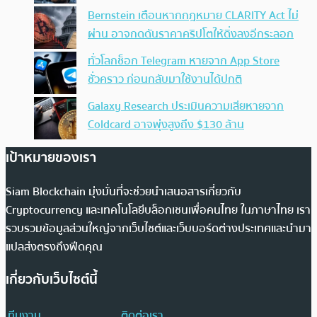
Bernstein เตือนหากกฎหมาย CLARITY Act ไม่
ผ่าน อาจกดดันราคาคริปโตให้ดิ่งลงอีกระลอก
ทั่วโลกช็อก Telegram หายจาก App Store
ชั่วคราว ก่อนกลับมาใช้งานได้ปกติ
Galaxy Research ประเมินความเสียหายจาก
Coldcard อาจพุ่งสูงถึง $130 ล้าน
เป้าหมายของเรา
Siam Blockchain มุ่งมั่นที่จะช่วยนำเสนอสารเกี่ยวกับ
Cryptocurrency และเทคโนโลยีบล็อกเชนเพื่อคนไทย ในภาษาไทย เรา
รวบรวมข้อมูลส่วนใหญ่จากเว็บไซต์และเว็บบอร์ดต่างประเทศและนำมา
แปลส่งตรงถึงฟีดคุณ
เกี่ยวกับเว็บไซต์นี้
ทีมงาน
ติดต่อเรา