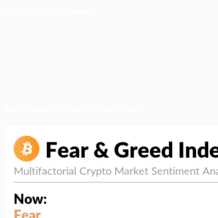
ติดตามเราบน Facebook
สภาวะตลาด (ความกลัว vs ความโลภ)