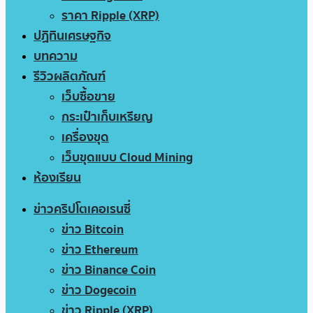
ราคา Ripple (XRP)
ปฏิทินเศรษฐกิจ
บทความ
รีวิวผลิตภัณฑ์
เว็บซื้อขาย
กระเป๋าเก็บเหรียญ
เครื่องขุด
เว็บขุดแบบ Cloud Mining
ห้องเรียน
ข่าวคริปโตเคอเรนซี่
ข่าว Bitcoin
ข่าว Ethereum
ข่าว Binance Coin
ข่าว Dogecoin
ข่าว Ripple (XRP)