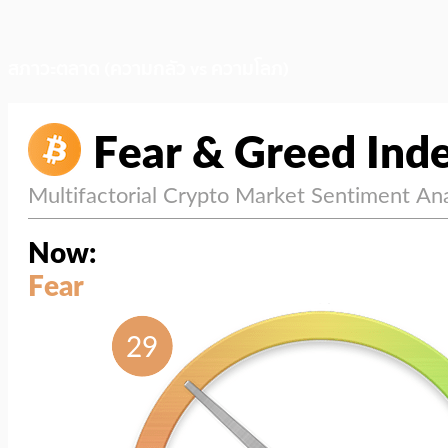
สภาวะตลาด (ความกลัว vs ความโลภ)