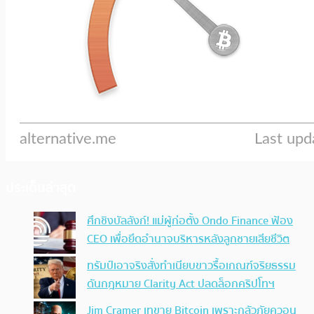
ประเด็นล่าสุด
ศึกชิงบัลลังก์! แม่ผู้ก่อตั้ง Ondo Finance ฟ้อง
CEO เพื่อยึดอำนาจบริหารหลังลูกชายเสียชีวิต
ทรัมป์เอาจริง สั่งทำเนียบขาวรื้อเกณฑ์จริยธรรม
ดันกฎหมาย Clarity Act ปลดล็อกคริปโทฯ
Jim Cramer เทขาย Bitcoin เพราะกลัวภัยควอน