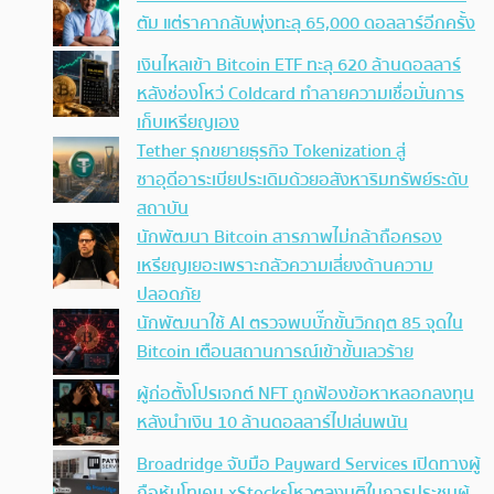
ตัม แต่ราคากลับพุ่งทะลุ 65,000 ดอลลาร์อีกครั้ง
เงินไหลเข้า Bitcoin ETF ทะลุ 620 ล้านดอลลาร์
หลังช่องโหว่ Coldcard ทำลายความเชื่อมั่นการ
เก็บเหรียญเอง
Tether รุกขยายธุรกิจ Tokenization สู่
ซาอุดีอาระเบียประเดิมด้วยอสังหาริมทรัพย์ระดับ
สถาบัน
นักพัฒนา Bitcoin สารภาพไม่กล้าถือครอง
เหรียญเยอะเพราะกลัวความเสี่ยงด้านความ
ปลอดภัย
นักพัฒนาใช้ AI ตรวจพบบั๊กขั้นวิกฤต 85 จุดใน
Bitcoin เตือนสถานการณ์เข้าขั้นเลวร้าย
ผู้ก่อตั้งโปรเจกต์ NFT ถูกฟ้องข้อหาหลอกลงทุน
หลังนำเงิน 10 ล้านดอลลาร์ไปเล่นพนัน
Broadridge จับมือ Payward Services เปิดทางผู้
ถือหุ้นโทเคน xStocksโหวตลงมติในการประชุมผู้