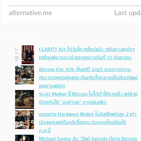
ประเด็นล่าสุด
CLARITY Act ได้วันโหวตใหม่แล้ว วุฒิสภาสหรัฐฯ
เตรียมพิจารณาร่างกฎหมายวันที่ 15 กันยายน
Bitcoin ร่วง 35% ตั้งแต่ปี 2025 สวนทางทอง-
เงิน-ทองแดงพุ่งแรง ดันคริปโตกลายเป็นสินทรัพย์
ผลงานแย่สุด
Scott Melker ชี้ Bitcoin ไม่ได้ทำให้รวยเร็ว แต่ช่วย
ป้องกันให้ “จนช้าลง” จากเงินเฟ้อ
ยอดขาย Hardware Wallet ในรัสเซียพุ่งสูง 2 เท่า
นักลงทุนแห่ถือคริปโตเอง ก่อนกฎใหม่เริ่มใช้
ก.ย.นี้
Michael Saylor ลั่น “มีแค่ Satoshi ที่ขาย Bitcoin