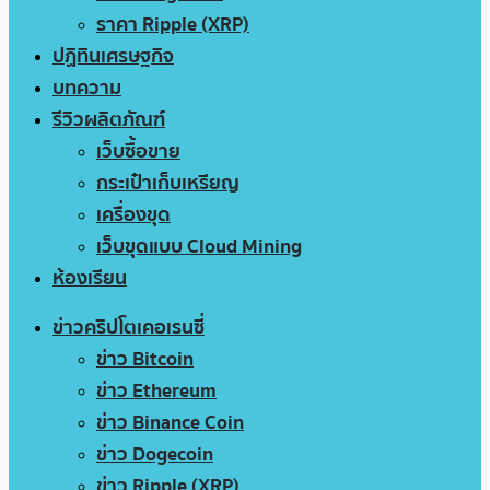
ราคา Ripple (XRP)
ปฏิทินเศรษฐกิจ
บทความ
รีวิวผลิตภัณฑ์
เว็บซื้อขาย
กระเป๋าเก็บเหรียญ
เครื่องขุด
เว็บขุดแบบ Cloud Mining
ห้องเรียน
ข่าวคริปโตเคอเรนซี่
ข่าว Bitcoin
ข่าว Ethereum
ข่าว Binance Coin
ข่าว Dogecoin
ข่าว Ripple (XRP)