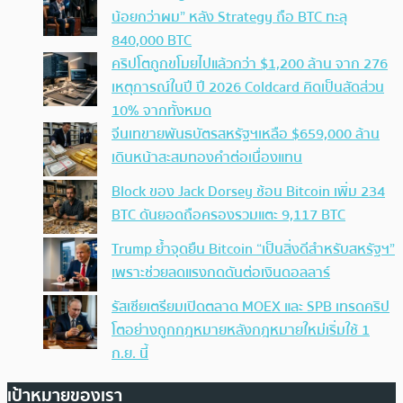
น้อยกว่าผม” หลัง Strategy ถือ BTC ทะลุ
840,000 BTC
คริปโตถูกขโมยไปแล้วกว่า $1,200 ล้าน จาก 276
เหตุการณ์ในปี ปี 2026 Coldcard คิดเป็นสัดส่วน
10% จากทั้งหมด
จีนเทขายพันธบัตรสหรัฐฯเหลือ $659,000 ล้าน
เดินหน้าสะสมทองคำต่อเนื่องแทน
Block ของ Jack Dorsey ช้อน Bitcoin เพิ่ม 234
BTC ดันยอดถือครองรวมแตะ 9,117 BTC
Trump ย้ำจุดยืน Bitcoin “เป็นสิ่งดีสำหรับสหรัฐฯ”
เพราะช่วยลดแรงกดดันต่อเงินดอลลาร์
รัสเซียเตรียมเปิดตลาด MOEX และ SPB เทรดคริป
โตอย่างถูกกฎหมายหลังกฎหมายใหม่เริ่มใช้ 1
ก.ย. นี้
เป้าหมายของเรา