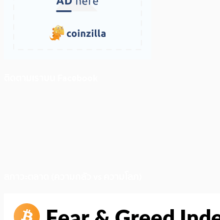
ติดตามเราบน Facebook
สภาวะตลาด (ความกลัว vs ความโลภ)