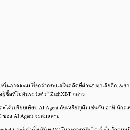
วงนั้นอาจจะแย่ยิ่งกว่ากระแสในอดีตที่ผ่านๆ มาเสียอีก เพ
้ซื้อที่ไม่ทันระวังตัว” ZachXBT กล่าว
ละได้เปรียบเทียบ AI Agent กับเหรียญมีมเช่นกัน อาทิ นักล
% ของ AI Agent จะล่มสลาย
pital และผู้ก่อตั้งบริษัท VC ในวงการคริปโต ก็เป็นอีกคนหนึ่ง