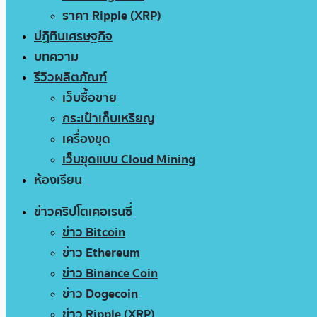
ราคา Ripple (XRP)
ปฏิทินเศรษฐกิจ
บทความ
รีวิวผลิตภัณฑ์
เว็บซื้อขาย
กระเป๋าเก็บเหรียญ
เครื่องขุด
เว็บขุดแบบ Cloud Mining
ห้องเรียน
ข่าวคริปโตเคอเรนซี่
ข่าว Bitcoin
ข่าว Ethereum
ข่าว Binance Coin
ข่าว Dogecoin
ข่าว Ripple (XRP)