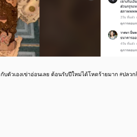
อกับตัวเองเข่าอ่อนเลย ต้อนรับปีใหม่ได้โหดร้ายมาก #ปลวกก