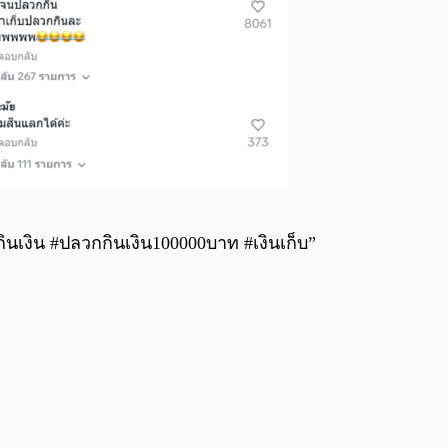
ินเงิน #ปลวกกินเงิน100000บาท #เงินเก็บ”