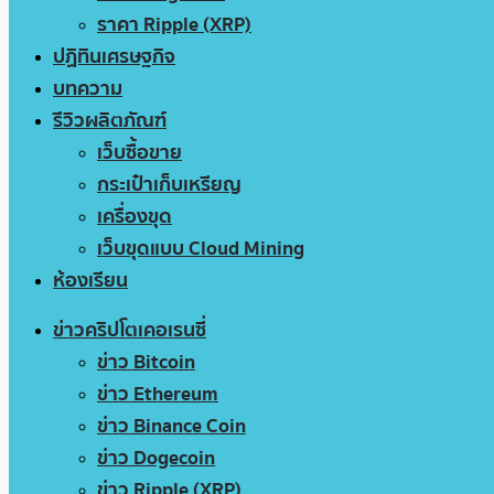
ราคา Ripple (XRP)
ปฏิทินเศรษฐกิจ
บทความ
รีวิวผลิตภัณฑ์
เว็บซื้อขาย
กระเป๋าเก็บเหรียญ
เครื่องขุด
เว็บขุดแบบ Cloud Mining
ห้องเรียน
ข่าวคริปโตเคอเรนซี่
ข่าว Bitcoin
ข่าว Ethereum
ข่าว Binance Coin
ข่าว Dogecoin
ข่าว Ripple (XRP)