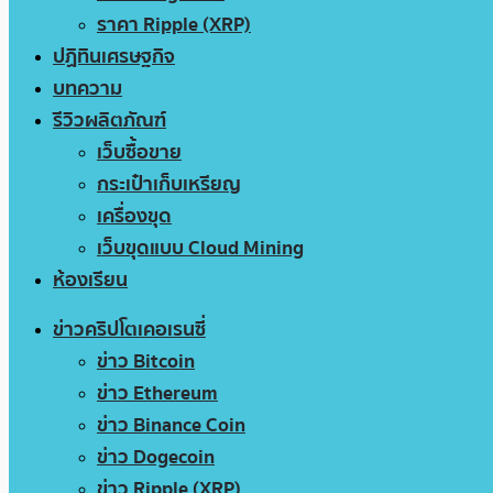
ราคา Ripple (XRP)
ปฏิทินเศรษฐกิจ
บทความ
รีวิวผลิตภัณฑ์
เว็บซื้อขาย
กระเป๋าเก็บเหรียญ
เครื่องขุด
เว็บขุดแบบ Cloud Mining
ห้องเรียน
ข่าวคริปโตเคอเรนซี่
ข่าว Bitcoin
ข่าว Ethereum
ข่าว Binance Coin
ข่าว Dogecoin
ข่าว Ripple (XRP)