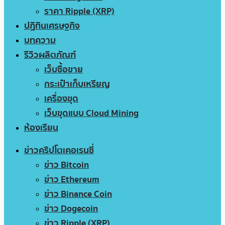
ราคา Ripple (XRP)
ปฏิทินเศรษฐกิจ
บทความ
รีวิวผลิตภัณฑ์
เว็บซื้อขาย
กระเป๋าเก็บเหรียญ
เครื่องขุด
เว็บขุดแบบ Cloud Mining
ห้องเรียน
ข่าวคริปโตเคอเรนซี่
ข่าว Bitcoin
ข่าว Ethereum
ข่าว Binance Coin
ข่าว Dogecoin
ข่าว Ripple (XRP)