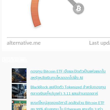
ประเด็นล่าสุด
กองทุน Bitcoin ETF เจ๊งและปิดตัวเป็นแห่งแรกใน
สหรัฐหลังเงินทุนไหลออกไปฝั่ง AI
BlackRock ลุยเปิดตัว Tokenized สำหรับกองทุน
ตลาดเงินยุโรปมูลค่า 3.11 แสนล้านดอลลาร์
แบงก์ใหญ่สุดของอิตาลี ลดสัดส่วน Bitcoin ETF
ลง 99% หันลงทุน ใน Ethereum แทนถึง 3 เท่า