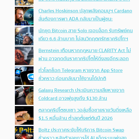
Charles Hoskinson ปลุกพลังคอมมูฯ Cardano
ลั่นต้องการพา ADA กลับมาเป็นผู้ชนะ
นักขุด Bitcoin สาย Solo เจอบล็อก รับทรัพย์คน
เดียว 6.6 ล้านบาท ไม่สนวิกฤตศรัทธาคริปโทฯ
Bernstein เตือนหากกฎหมาย CLARITY Act ไม่
ผ่าน อาจกดดันราคาคริปโตให้ดิ่งลงอีกระลอก
ทั่วโลกช็อก Telegram หายจาก App Store
ชั่วคราว ก่อนกลับมาใช้งานได้ปกติ
Galaxy Research ประเมินความเสียหายจาก
Coldcard อาจพุ่งสูงถึง $130 ล้าน
ตลาดคริปโตซบเซา วอลุ่มซื้อขายรายวันดิ่งเหลือ
$1.5 หมื่นล้าน ต่ำสุดตั้งแต่ต้นปี 2026
Boltz ประกาศระงับให้บริการ Bitcoin Swap
ชั่วคราว หลังตัวเลขการใช้ AI แฮ็กระบบพุ่งสูง