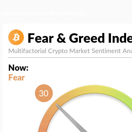
สภาวะตลาด (ความกลัว vs ความโลภ)